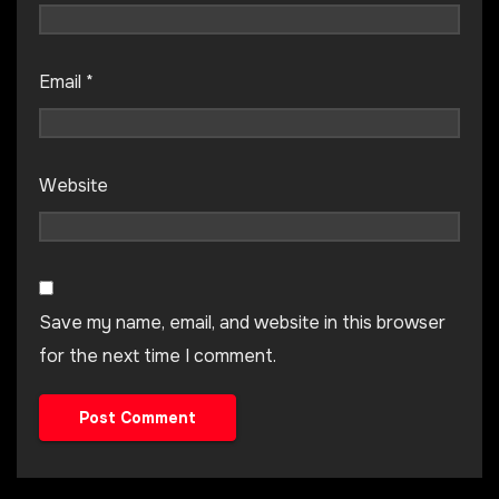
Email
*
Website
Save my name, email, and website in this browser
for the next time I comment.