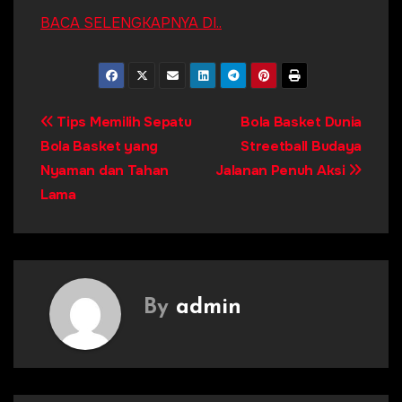
BACA SELENGKAPNYA DI..
Post
Tips Memilih Sepatu
Bola Basket Dunia
Bola Basket yang
Streetball Budaya
navigation
Nyaman dan Tahan
Jalanan Penuh Aksi
Lama
By
admin