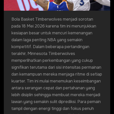
Bola Basket Timberwolves menjadi sorotan
pada 18 Mei 2026 karena tim ini menunjukkan
kesiapan besar untuk mencuri kemenangan
dalam laga penting NBA yang semakin
kompetitif. Dalam beberapa pertandingan
terakhir, Minnesota Timberwolves
memperlihatkan perkembangan yang cukup
signifikan terutama dari sisi intensitas permainan
dan kemampuan mereka menjaga ritme di setiap
kuarter. Tim ini mulai menemukan keseimbangan
antara serangan cepat dan pertahanan yang
lebih disiplin sehingga membuat mereka menjadi
lawan yang semakin sulit diprediksi. Para pemain
tampil dengan energi tinggi dan fokus penuh