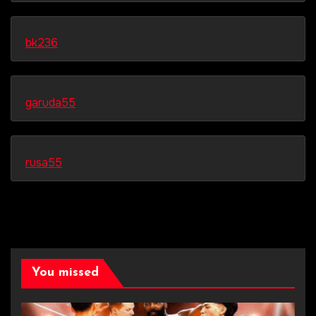
bk236
garuda55
rusa55
You missed