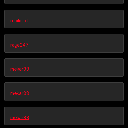
rubikslot
raya247
mekar99
mekar99
mekar99