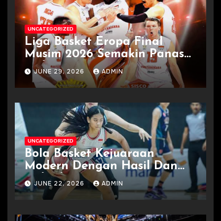
UNCATEGORIZED
Liga Basket Eropa Final
Musim 2026 Semakin Panas
Terkini
JUNE 29, 2026
ADMIN
UNCATEGORIZED
Bola Basket Kejuaraan
Modern Dengan Hasil Dan
Jadwal
JUNE 22, 2026
ADMIN