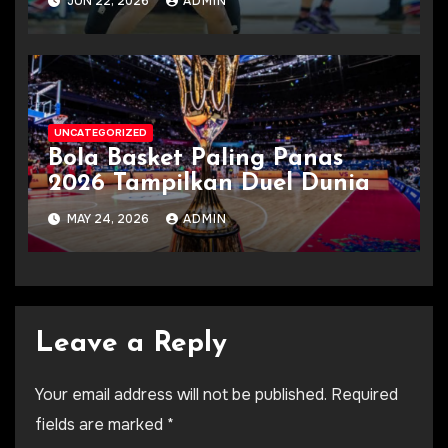
JUN 22, 2026
ADMIN
UNCATEGORIZED
Bola Basket Paling Panas
2026 Tampilkan Duel Dunia
MAY 24, 2026
ADMIN
Leave a Reply
Your email address will not be published.
Required
fields are marked
*