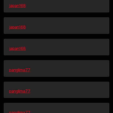
japan168
japan168
japan168
panglima77
panglima77
panglima77