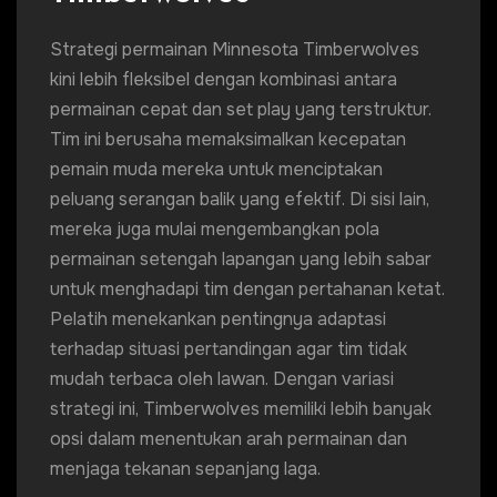
Strategi permainan Minnesota Timberwolves
kini lebih fleksibel dengan kombinasi antara
permainan cepat dan set play yang terstruktur.
Tim ini berusaha memaksimalkan kecepatan
pemain muda mereka untuk menciptakan
peluang serangan balik yang efektif. Di sisi lain,
mereka juga mulai mengembangkan pola
permainan setengah lapangan yang lebih sabar
untuk menghadapi tim dengan pertahanan ketat.
Pelatih menekankan pentingnya adaptasi
terhadap situasi pertandingan agar tim tidak
mudah terbaca oleh lawan. Dengan variasi
strategi ini, Timberwolves memiliki lebih banyak
opsi dalam menentukan arah permainan dan
menjaga tekanan sepanjang laga.