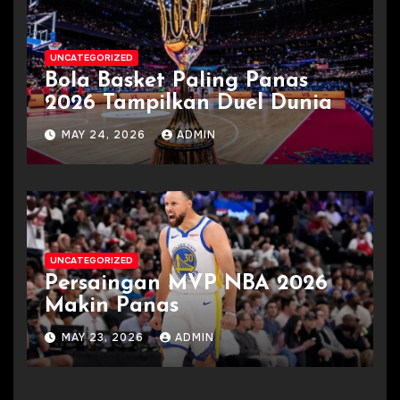
UNCATEGORIZED
Bola Basket Paling Panas
2026 Tampilkan Duel Dunia
MAY 24, 2026
ADMIN
UNCATEGORIZED
Persaingan MVP NBA 2026
Makin Panas
MAY 23, 2026
ADMIN