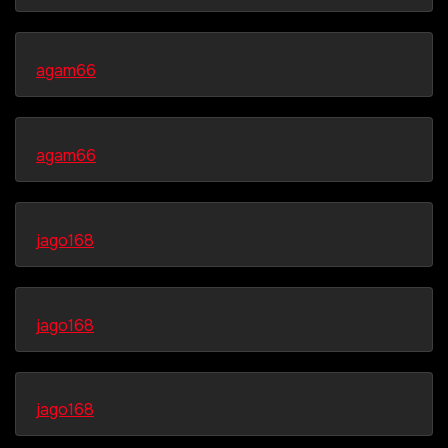
agam66
agam66
jago168
jago168
jago168