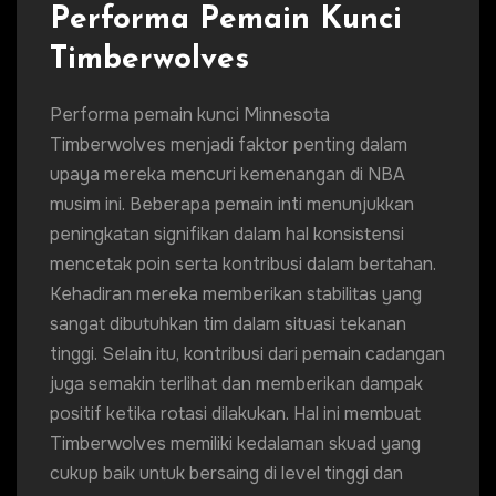
Performa Pemain Kunci
Timberwolves
Performa pemain kunci Minnesota
Timberwolves menjadi faktor penting dalam
upaya mereka mencuri kemenangan di NBA
musim ini. Beberapa pemain inti menunjukkan
peningkatan signifikan dalam hal konsistensi
mencetak poin serta kontribusi dalam bertahan.
Kehadiran mereka memberikan stabilitas yang
sangat dibutuhkan tim dalam situasi tekanan
tinggi. Selain itu, kontribusi dari pemain cadangan
juga semakin terlihat dan memberikan dampak
positif ketika rotasi dilakukan. Hal ini membuat
Timberwolves memiliki kedalaman skuad yang
cukup baik untuk bersaing di level tinggi dan