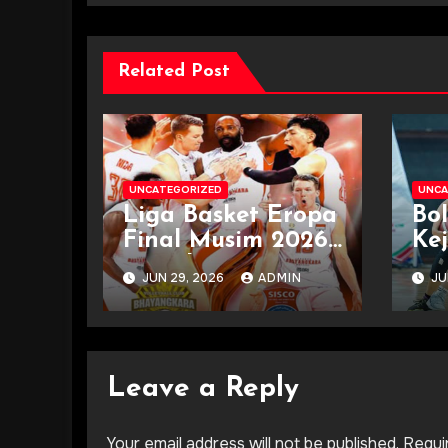
Related Post
UNCATEGORIZED
UNCA
Liga Basket Eropa
Bo
Final Musim 2026
Ke
Semakin Panas
De
JUN 29, 2026
ADMIN
JU
Terkini
Ja
Leave a Reply
Your email address will not be published.
Requi