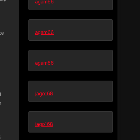
agam66
n
agam66
ke
agam66
jago168
d
p
jago168
.
s