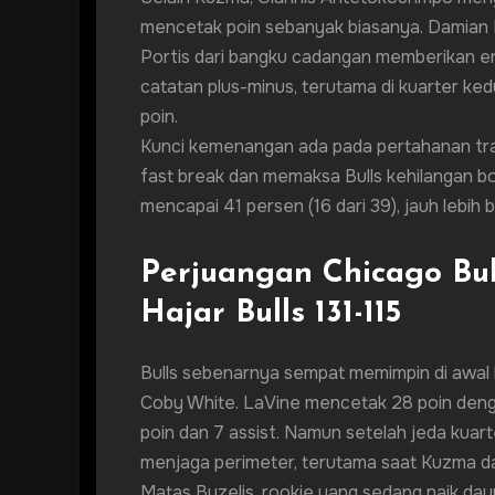
mencetak poin sebanyak biasanya. Damian 
Portis dari bangku cadangan memberikan e
catatan plus-minus, terutama di kuarter k
poin.
Kunci kemenangan ada pada pertahanan tran
fast break dan memaksa Bulls kehilangan bo
mencapai 41 persen (16 dari 39), jauh lebih
Perjuangan Chicago Bul
Hajar Bulls 131-115
Bulls sebenarnya sempat memimpin di awal
Coby White. LaVine mencetak 28 poin den
poin dan 7 assist. Namun setelah jeda kuart
menjaga perimeter, terutama saat Kuzma da
Matas Buzelis, rookie yang sedang naik daun