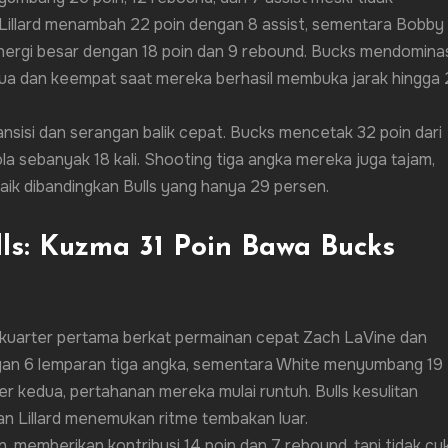
Lillard menambah 22 poin dengan 8 assist, sementara Bobby
nergi besar dengan 18 poin dan 9 rebound. Bucks mendomina
edua dan keempat saat mereka berhasil membuka jarak hingga
sisi dan serangan balik cepat. Bucks mencetak 32 poin dari
la sebanyak 18 kali. Shooting tiga angka mereka juga tajam,
 baik dibandingkan Bulls yang hanya 29 persen.
ls: Kuzma 31 Poin Bawa Bucks
 kuarter pertama berkat permainan cepat Zach LaVine dan
gan 6 lemparan tiga angka, sementara White menyumbang 19
er kedua, pertahanan mereka mulai runtuh. Bulls kesulitan
n Lillard menemukan ritme tembakan luar.
, memberikan kontribusi 14 poin dan 7 rebound, tapi tidak cu