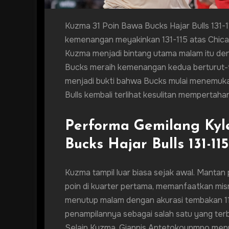
Kuzma 31 Poin Bawa Bucks Hajar Bulls 131-
kemenangan meyakinkan 131-115 atas Chicago
Kuzma menjadi bintang utama malam itu den
Bucks meraih kemenangan kedua berturut-tu
menjadi bukti bahwa Bucks mulai menemukan
Bulls kembali terlihat kesulitan mempertaha
Performa Gemilang Kyl
Bucks Hajar Bulls 131-115
Kuzma tampil luar biasa sejak awal. Manta
poin di kuarter pertama, memanfaatkan mism
menutup malam dengan akurasi tembakan 11 d
penampilannya sebagai salah satu yang ter
Selain Kuzma, Giannis Antetokounmpo menyu