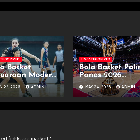
TEGORIZED
UNCATEGORIZED
la Basket
Bola Basket Pali
juaraan Modern
Panas 2026
ngan Hasil Dan
Tampilkan Duel
N 22, 2026
ADMIN
MAY 24, 2026
ADMIN
dwal
Dunia
red fields are marked
*