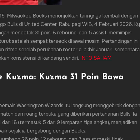
115. Milwaukee Bucks menunjukkan taringnya kembali dengan
 Bulls di United Center, Rabu pagi WIB, 4 Februari 2026. Ky
gan mencetak 31 poin, 8 rebound, dan 5 assist, memimpin
rut setelah sempat terseok di awal musim. Pertandingan ini
 ritme setelah perubahan roster di akhir Januari, sementara
nkan konsistensi di kandang sendiri.
INFO SAHAM
e Kuzma: Kuzma 31 Poin Bawa
n pemain Washington Wizards itu langsung menggebrak dengan
atch dan ruang terbuka yang diberikan pertahanan Bulls. Ia
ari 18 (termasuk 5 dari 9 lemparan tiga angka), menjadikan
baik sejak ia bergabung dengan Bucks.
mbang 26 poin, 12 rebound, dan 7 assist meski tidak