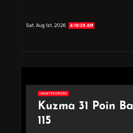
Skip
to
content
Sat. Aug 1st, 2026
4:19:41 AM
UNCATEGORIZED
Kuzma 31 Poin Baw
115