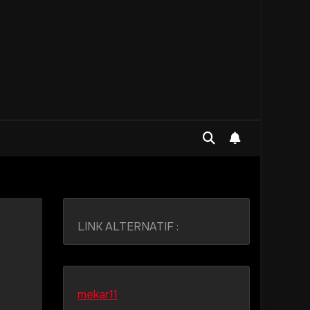
LINK ALTERNATIF :
-
mekar11