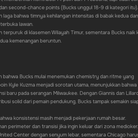
dan second-chance points (Bucks unggul 18-9 di kategori itu).
ah laga bahwa timnya kehilangan intensitas di babak kedua da
terbuka lawan.
in terpuruk di klasemen Wilayah Timur, sementara Bucks naik 
 dua kemenangan beruntun.
an bahwa Bucks mulai menemukan chemistry dan ritme yang
1 poin Kyle Kuzma menjadi sorotan utama, menunjukkan bahwa
si baru pada serangan Milwaukee. Dengan Giannis dan Lillar
ribusi solid dari pemain pendukung, Bucks tampak semakin sia
 bahwa konsistensi masih menjadi pekerjaan rumah besar.
 perimeter dan transisi jika ingin keluar dari zona medioker
United Center dengan senyum lebar, sementara Chicago haru