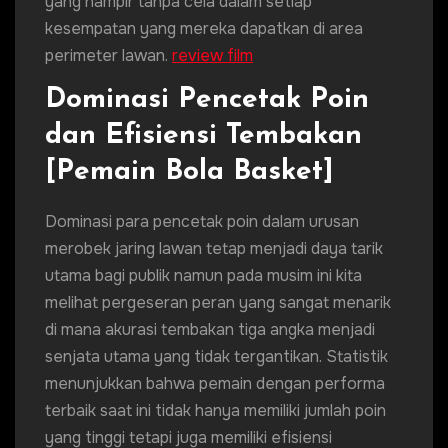
yang hampir tanpa cela dalam setiap
kesempatan yang mereka dapatkan di area
perimeter lawan.
review film
Dominasi Pencetak Poin
dan Efisiensi Tembakan
[Pemain Bola Basket]
Dominasi para pencetak poin dalam urusan
merobek jaring lawan tetap menjadi daya tarik
utama bagi publik namun pada musim ini kita
melihat pergeseran peran yang sangat menarik
di mana akurasi tembakan tiga angka menjadi
senjata utama yang tidak tergantikan. Statistik
menunjukkan bahwa pemain dengan performa
terbaik saat ini tidak hanya memiliki jumlah poin
yang tinggi tetapi juga memiliki efisiensi