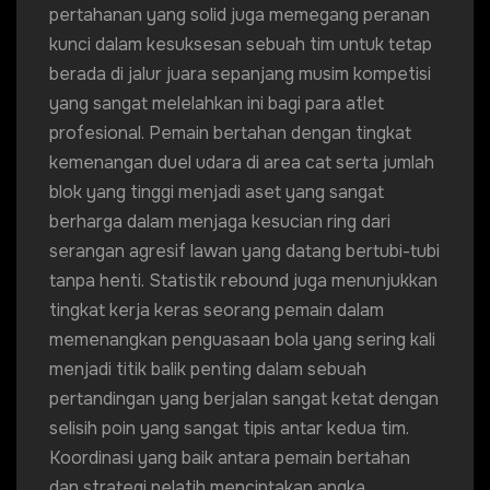
pertahanan yang solid juga memegang peranan
kunci dalam kesuksesan sebuah tim untuk tetap
berada di jalur juara sepanjang musim kompetisi
yang sangat melelahkan ini bagi para atlet
profesional. Pemain bertahan dengan tingkat
kemenangan duel udara di area cat serta jumlah
blok yang tinggi menjadi aset yang sangat
berharga dalam menjaga kesucian ring dari
serangan agresif lawan yang datang bertubi-tubi
tanpa henti. Statistik rebound juga menunjukkan
tingkat kerja keras seorang pemain dalam
memenangkan penguasaan bola yang sering kali
menjadi titik balik penting dalam sebuah
pertandingan yang berjalan sangat ketat dengan
selisih poin yang sangat tipis antar kedua tim.
Koordinasi yang baik antara pemain bertahan
dan strategi pelatih menciptakan angka