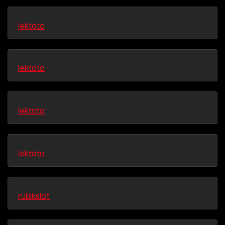
lektoto
lektoto
lektoto
lektoto
rubikslot