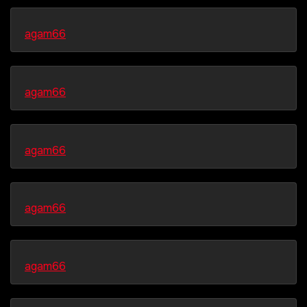
agam66
agam66
agam66
agam66
agam66