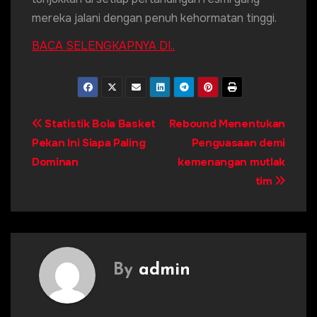
mereka jalani dengan penuh kehormatan tinggi.
BACA SELENGKAPNYA DI..
Post
Statistik Bola Basket
Rebound Menentukan
Pekan Ini Siapa Paling
Penguasaan demi
navigation
Dominan
kemenangan mutlak
tim
By
admin