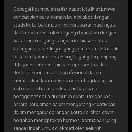
Sebagai kesimpulan akhir dapat kita lihat bahwa
pencapaian para pemain bola basket dengan
statistik terbaik musim ini merupakan hasil nyata
dari kerja keras kolektif yang dipadukan dengan
bakat individu yang sangat luar biasa di atas
lapangan pertandingan yang kompetitif. Statistik
bukan sekadar deretan angka yang terpampang
di layar monitor melainkan representasi dari
dedikasi seorang atlet profesional dalam
memberikan kontribusi maksimal bagi kejayaan
klub serta hiburan berkualitas bagi para
penggemar setia di seluruh dunia. Perpaduan
antara ketajaman dalam menyerang kreativitas
dalam mengatur serangan serta soliditas dalam
bertahan menciptakan harmoni permainan yang
sangat indah untuk dinikmati oleh seluruh