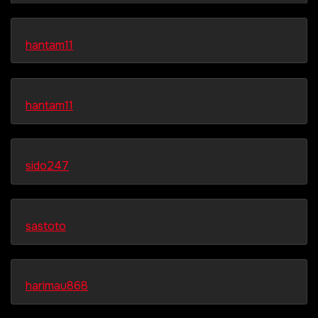
hantam11
hantam11
sido247
sastoto
harimau868