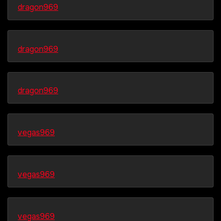
dragon969
dragon969
dragon969
vegas969
vegas969
vegas969