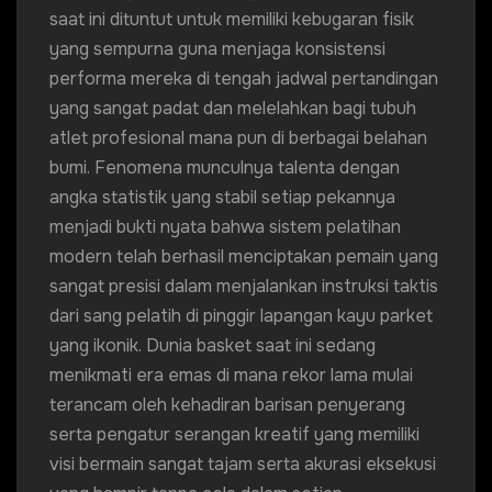
saat ini dituntut untuk memiliki kebugaran fisik
yang sempurna guna menjaga konsistensi
performa mereka di tengah jadwal pertandingan
yang sangat padat dan melelahkan bagi tubuh
atlet profesional mana pun di berbagai belahan
bumi. Fenomena munculnya talenta dengan
angka statistik yang stabil setiap pekannya
menjadi bukti nyata bahwa sistem pelatihan
modern telah berhasil menciptakan pemain yang
sangat presisi dalam menjalankan instruksi taktis
dari sang pelatih di pinggir lapangan kayu parket
yang ikonik. Dunia basket saat ini sedang
menikmati era emas di mana rekor lama mulai
terancam oleh kehadiran barisan penyerang
serta pengatur serangan kreatif yang memiliki
visi bermain sangat tajam serta akurasi eksekusi