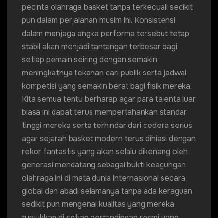
pecinta olahraga basket tanpa terkecuali sedikit
pun dalam perjalanan musim ini. Konsistensi
dalam menjaga angka performa tersebut tetap
stabil akan menjadi tantangan terbesar bagi
setiap pemain seiring dengan semakin
meningkatnya tekanan dari publik serta jadwal
kompetisi yang semakin berat bagi fisik mereka.
Kita semua tentu berharap agar para talenta luar
biasa ini dapat terus mempertahankan standar
tinggi mereka serta terhindar dari cedera serius
agar sejarah basket modern terus dihiasi dengan
rekor fantastis yang akan selalu dikenang oleh
generasi mendatang sebagai bukti keagungan
olahraga ini di mata dunia internasional secara
global dan abadi selamanya tanpa ada keraguan
sedikit pun mengenai kualitas yang mereka
tunjukkan di setiap pertandingan resmi yang