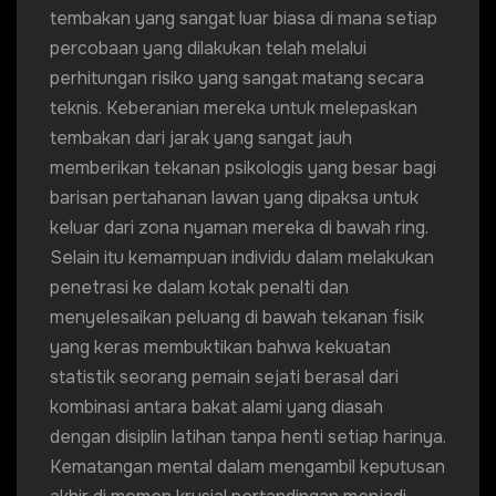
tembakan yang sangat luar biasa di mana setiap
percobaan yang dilakukan telah melalui
perhitungan risiko yang sangat matang secara
teknis. Keberanian mereka untuk melepaskan
tembakan dari jarak yang sangat jauh
memberikan tekanan psikologis yang besar bagi
barisan pertahanan lawan yang dipaksa untuk
keluar dari zona nyaman mereka di bawah ring.
Selain itu kemampuan individu dalam melakukan
penetrasi ke dalam kotak penalti dan
menyelesaikan peluang di bawah tekanan fisik
yang keras membuktikan bahwa kekuatan
statistik seorang pemain sejati berasal dari
kombinasi antara bakat alami yang diasah
dengan disiplin latihan tanpa henti setiap harinya.
Kematangan mental dalam mengambil keputusan