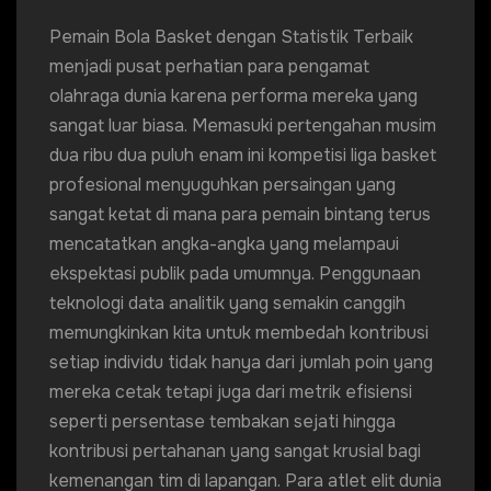
Pemain Bola Basket dengan Statistik Terbaik
menjadi pusat perhatian para pengamat
olahraga dunia karena performa mereka yang
sangat luar biasa. Memasuki pertengahan musim
dua ribu dua puluh enam ini kompetisi liga basket
profesional menyuguhkan persaingan yang
sangat ketat di mana para pemain bintang terus
mencatatkan angka-angka yang melampaui
ekspektasi publik pada umumnya. Penggunaan
teknologi data analitik yang semakin canggih
memungkinkan kita untuk membedah kontribusi
setiap individu tidak hanya dari jumlah poin yang
mereka cetak tetapi juga dari metrik efisiensi
seperti persentase tembakan sejati hingga
kontribusi pertahanan yang sangat krusial bagi
kemenangan tim di lapangan. Para atlet elit dunia