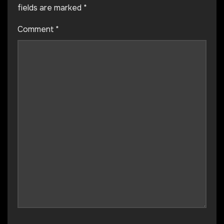
fields are marked
*
Comment
*