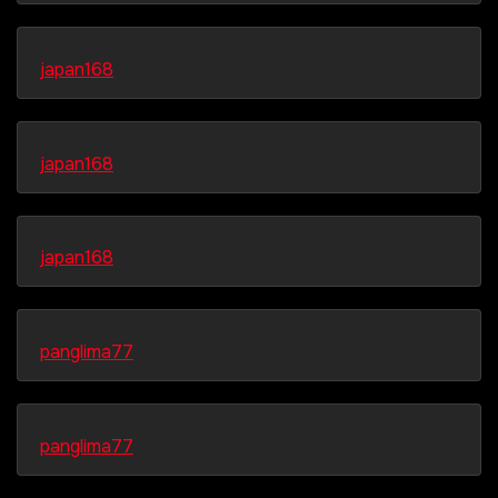
japan168
japan168
japan168
panglima77
panglima77