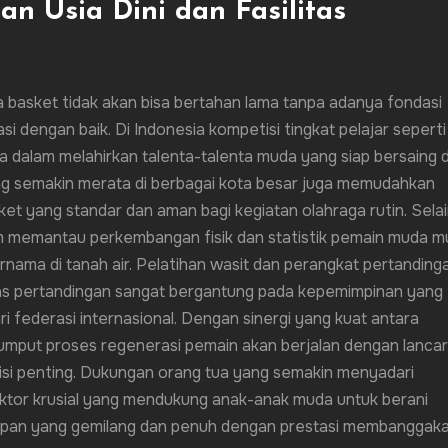
n Usia Dini dan Fasilitas
 basket tidak akan bisa bertahan lama tanpa adanya fondasi
si dengan baik. Di Indonesia kompetisi tingkat pelajar seperti
 dalam melahirkan talenta-talenta muda yang siap bersaing d
 yang semakin merata di berbagai kota besar juga memudahkan
t yang standar dan aman bagi kegiatan olahraga rutin. Sela
am memantau perkembangan fisik dan statistik pemain muda mu
nama di tanah air. Pelatihan wasit dan perangkat pertanding
litas pertandingan sangat bergantung pada kepemimpinan yang
i federasi internasional. Dengan sinergi yang kuat antara
rumput proses regenerasi pemain akan berjalan dengan lancar
sisi penting. Dukungan orang tua yang semakin menyadari
 faktor krusial yang mendukung anak-anak muda untuk berani
depan yang gemilang dan penuh dengan prestasi membanggak