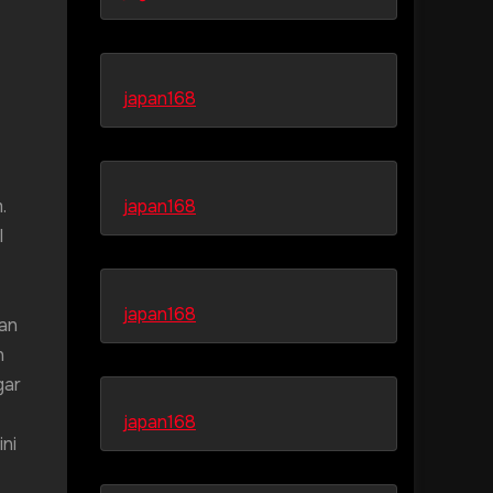
japan168
.
japan168
l
japan168
dan
n
gar
japan168
ni