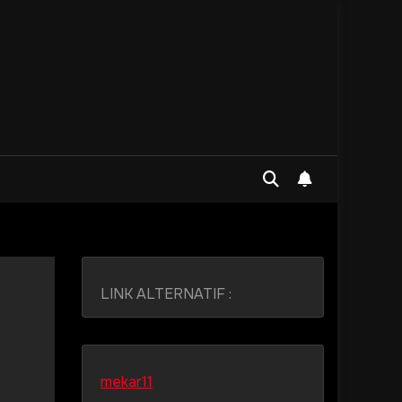
LINK ALTERNATIF :
mekar11