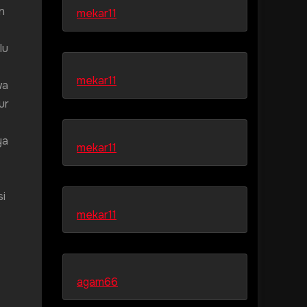
n
mekar11
lu
mekar11
wa
ur
ya
mekar11
si
mekar11
agam66