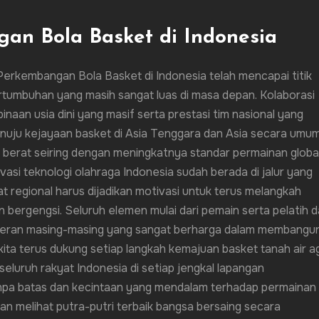
an Bola Basket di Indonesia
erkembangan Bola Basket di Indonesia telah mencapai titik
ertumbuhan yang masih sangat luas di masa depan. Kolaborasi
inaan usia dini yang masif serta prestasi tim nasional yang
ju kejayaan basket di Asia Tenggara dan Asia secara umum
erat seiring dengan meningkatnya standar permainan globa
si teknologi olahraga Indonesia sudah berada di jalur yang
at regional harus dijadikan motivasi untuk terus melangkah
 bergengsi. Seluruh elemen mulai dari pemain serta pelatih 
 peran masing-masing yang sangat berharga dalam membangu
kita terus dukung setiap langkah kemajuan basket tanah air a
seluruh rakyat Indonesia di setiap jengkal lapangan
npa batas dan kecintaan yang mendalam terhadap permainan i
kan melihat putra-putri terbaik bangsa bersaing secara