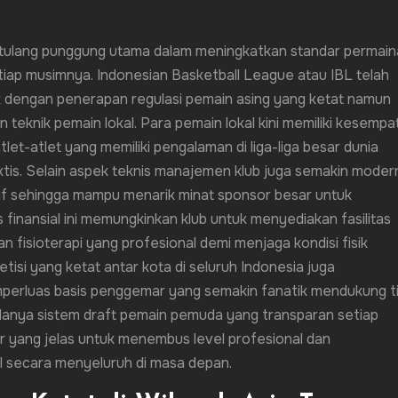
i tulang punggung utama dalam meningkatkan standar permai
etiap musimnya. Indonesian Basketball League atau IBL telah
ik dengan penerapan regulasi pemain asing yang ketat namun
teknik pemain lokal. Para pemain lokal kini memiliki kesempa
tlet-atlet yang memiliki pengalaman di liga-liga besar dunia
ktis. Selain aspek teknis manajemen klub juga semakin moder
f sehingga mampu menarik minat sponsor besar untuk
s finansial ini memungkinkan klub untuk menyediakan fasilitas
an fisioterapi yang profesional demi menjaga kondisi fisik
isi yang ketat antar kota di seluruh Indonesia juga
perluas basis penggemar yang semakin fanatik mendukung t
anya sistem draft pemain pemuda yang transparan setiap
arir yang jelas untuk menembus level profesional dan
al secara menyeluruh di masa depan.