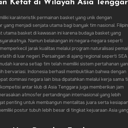
n Ketat di Wilayah Asia Tengga
liki karakteristik permainan basket yang unik dengan
r yang menjadi senjata utama bagi banyak tim nasional. Filipi
t utama basket di kawasan ini karena budaya basket yang
asyarakatnya. Namun belakangan ini negara-negara seperti
memperkecil jarak kualitas melalui program naturalisasi pema
latih di luar negeri. Persaingan di ajang regional seperti SEA
n mudah karena setiap tim telah memiliki sistem pertahanan ya
ih bervariasi. Indonesia berhasil membuktikan bahwa dengan
at dominasi negara lain bisa dipatahkan melalui kerja sama t
a kompetisi antar klub di Asia Tenggara juga memberikan jam
erasakan atmosfer pertandingan internasional yang lebih
ngat penting untuk membangun mentalitas juara serta kesiapa
iliki postur tubuh lebih besar di tingkat kejuaraan Asia yan