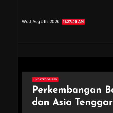
Skip
to
content
Wed. Aug 5th, 2026
11:27:50 AM
UNCATEGORIZED
Perkembangan Bol
dan Asia Tengga