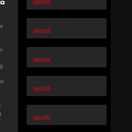
ra
agam66
na
agam66
in
agam66
ng
im
jago168
n
g
jago168