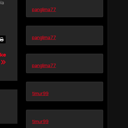
la
panglima77
panglima77
 ke
s
panglima77
timur99
timur99