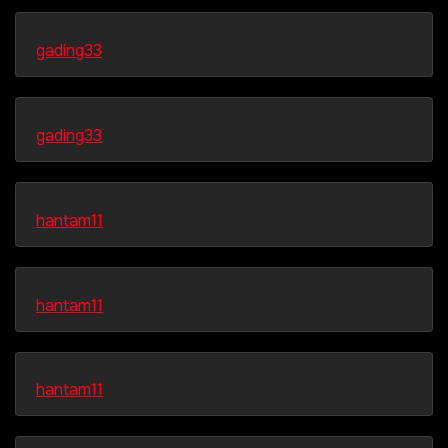
gading33
gading33
hantam11
hantam11
hantam11