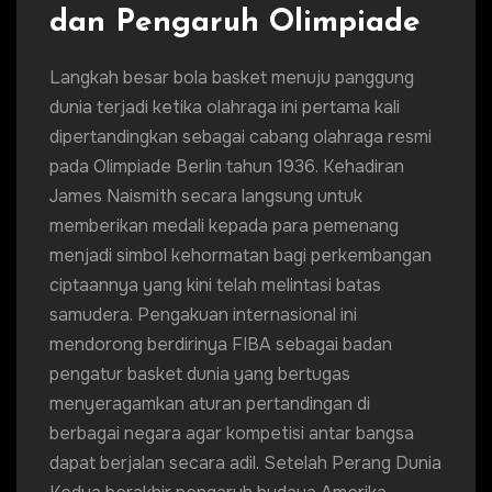
dan Pengaruh Olimpiade
Langkah besar bola basket menuju panggung
dunia terjadi ketika olahraga ini pertama kali
dipertandingkan sebagai cabang olahraga resmi
pada Olimpiade Berlin tahun 1936. Kehadiran
James Naismith secara langsung untuk
memberikan medali kepada para pemenang
menjadi simbol kehormatan bagi perkembangan
ciptaannya yang kini telah melintasi batas
samudera. Pengakuan internasional ini
mendorong berdirinya FIBA sebagai badan
pengatur basket dunia yang bertugas
menyeragamkan aturan pertandingan di
berbagai negara agar kompetisi antar bangsa
dapat berjalan secara adil. Setelah Perang Dunia