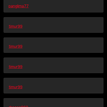
panglima77
timur99
timur99
timur99
timur99