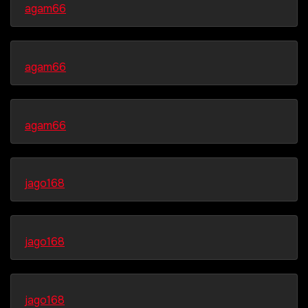
agam66
agam66
agam66
jago168
jago168
jago168