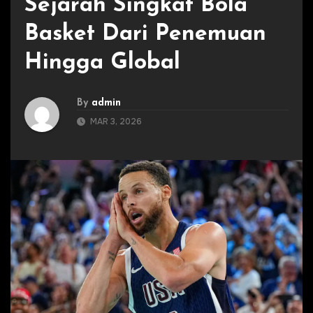
Sejarah Singkat Bola
Basket Dari Penemuan
Hingga Global
By
admin
MAR 3, 2026