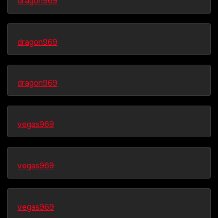
dragon969
dragon969
dragon969
vegas969
vegas969
vegas969