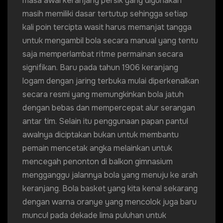
masa awal keranjang persik yang digunakan
masih memiliki dasar tertutup sehingga setiap
kali poin tercipta wasit harus memanjat tangga
untuk mengambil bola secara manual yang tentu
saja memperlambat ritme permainan secara
signifikan. Baru pada tahun 1906 keranjang
logam dengan jaring terbuka mulai diperkenalkan
secara resmi yang memungkinkan bola jatuh
dengan bebas dan mempercepat alur serangan
antar tim. Selain itu penggunaan papan pantul
awalnya diciptakan bukan untuk membantu
pemain mencetak angka melainkan untuk
mencegah penonton di balkon gimnasium
mengganggu jalannya bola yang menuju ke arah
keranjang. Bola basket yang kita kenal sekarang
dengan warna oranye yang mencolok juga baru
muncul pada dekade lima puluhan untuk