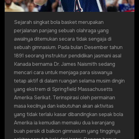
Sejarah singkat bola basket merupakan
perjalanan panjang sebuah olahraga yang
awalnya ditemukan secara tidak sengaja di
sebuah gimnasium. Pada bulan Desember tahun
1891 seorang instruktur pendidikan jasmani asal
Kanada bernama Dr. James Naismith sedang
mencari cara untuk menjaga para siswanya
tetap aktif di dalam ruangan selama musim dingin
yang ekstrem di Springfield Massachusetts
Amerika Serikat. Terinspirasi oleh permainan
masa kecilnya dan kebutuhan akan aktivitas
yang tidak terlalu kasar dibandingkan sepak bola
Amerika ia kemudian memaku dua keranjang
buah persik di balkon gimnasium yang tingginya