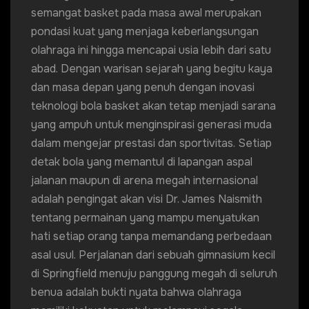
semangat basket pada masa awal merupakan
pondasi kuat yang menjaga keberlangsungan
olahraga ini hingga mencapai usia lebih dari satu
abad. Dengan warisan sejarah yang begitu kaya
dan masa depan yang penuh dengan inovasi
teknologi bola basket akan tetap menjadi sarana
yang ampuh untuk menginspirasi generasi muda
dalam mengejar prestasi dan sportivitas. Setiap
detak bola yang memantul di lapangan aspal
jalanan maupun di arena megah internasional
adalah pengingat akan visi Dr. James Naismith
tentang permainan yang mampu menyatukan
hati setiap orang tanpa memandang perbedaan
asal usul. Perjalanan dari sebuah gimnasium kecil
di Springfield menuju panggung megah di seluruh
benua adalah bukti nyata bahwa olahraga