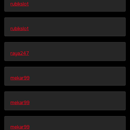
rubikslot
rubikslot
raya247
mekar99
mekar99
mekar99