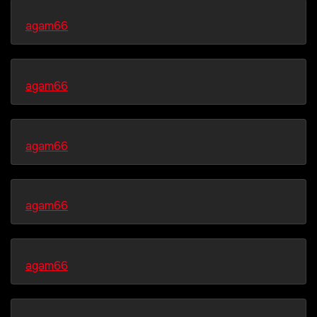
agam66
agam66
agam66
agam66
agam66