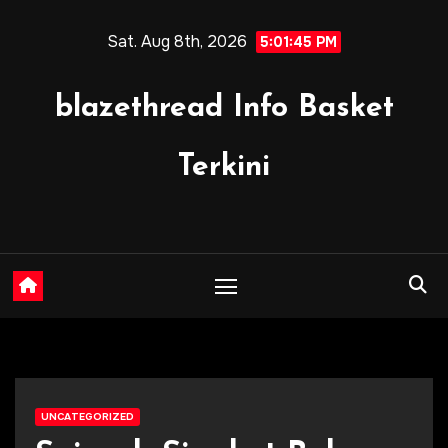
Skip
Sat. Aug 8th, 2026
to
5:01:47 PM
content
blazethread Info Basket
Terkini
UNCATEGORIZED