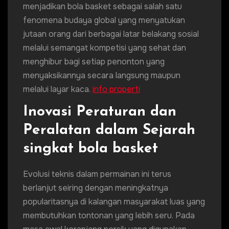
menjadikan bola basket sebagai salah satu
fenomena budaya global yang menyatukan
jutaan orang dari berbagai latar belakang sosial
melalui semangat kompetisi yang sehat dan
menghibur bagi setiap penonton yang
menyaksikannya secara langsung maupun
melalui layar kaca.
info properti
Inovasi Peraturan dan
Peralatan dalam Sejarah
singkat bola basket
Evolusi teknis dalam permainan ini terus
berlanjut seiring dengan meningkatnya
popularitasnya di kalangan masyarakat luas yang
membutuhkan tontonan yang lebih seru. Pada