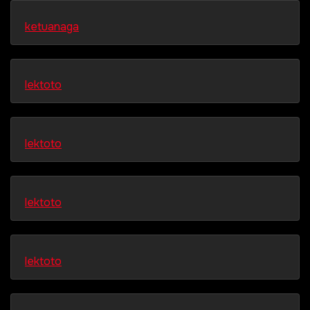
ketuanaga
lektoto
lektoto
lektoto
lektoto