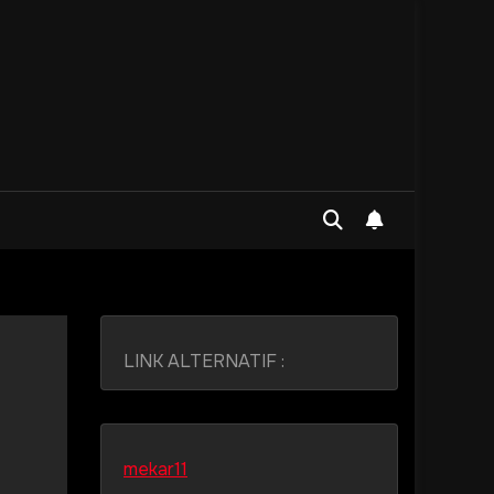
LINK ALTERNATIF :
mekar11