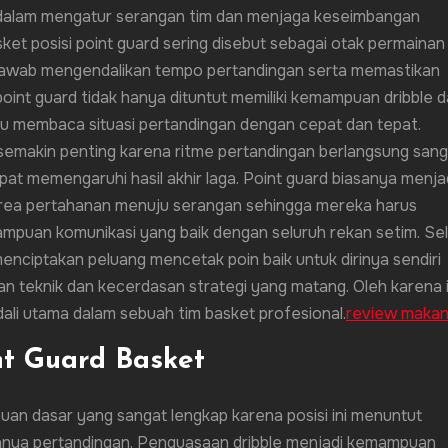
g dalam mengatur serangan tim dan menjaga keseimbangan
ket posisi point guard sering disebut sebagai otak permainan
g jawab mengendalikan tempo pertandingan serta memastikan
point guard tidak hanya dituntut memiliki kemampuan dribble 
pu membaca situasi pertandingan dengan cepat dan tepat.
 semakin penting karena ritme pertandingan berlangsung sang
pat memengaruhi hasil akhir laga. Point guard biasanya menja
rea pertahanan menuju serangan sehingga mereka harus
mampuan komunikasi yang baik dengan seluruh rekan setim. Sel
enciptakan peluang mencetak poin baik untuk dirinya sendiri
n teknik dan kecerdasan strategi yang matang. Oleh karena 
ndali utama dalam sebuah tim basket profesional.
review maka
t Guard Basket
uan dasar yang sangat lengkap karena posisi ini menuntut
nnya pertandingan. Penguasaan dribble menjadi kemampuan