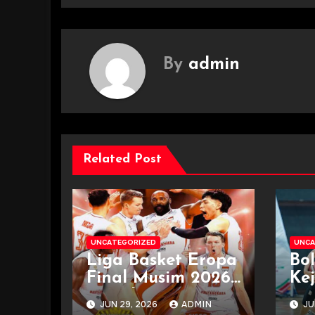
By
admin
Related Post
UNCATEGORIZED
UNCA
Liga Basket Eropa
Bo
Final Musim 2026
Ke
Semakin Panas
De
JUN 29, 2026
ADMIN
JU
Terkini
Ja