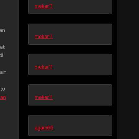
mekar11
dan
mekar11
at
di
mekar11
ain
itu
mekar11
nan
agam66