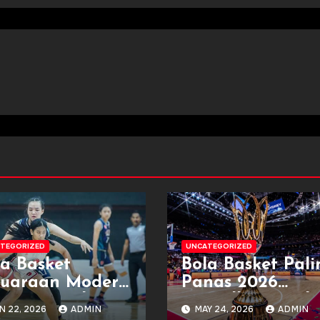
TEGORIZED
UNCATEGORIZED
la Basket
Bola Basket Pali
juaraan Modern
Panas 2026
ngan Hasil Dan
Tampilkan Duel
N 22, 2026
ADMIN
MAY 24, 2026
ADMIN
dwal
Dunia