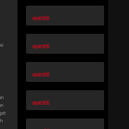
agam66
si
agam66
agam66
an
agam66
an
gat
ih