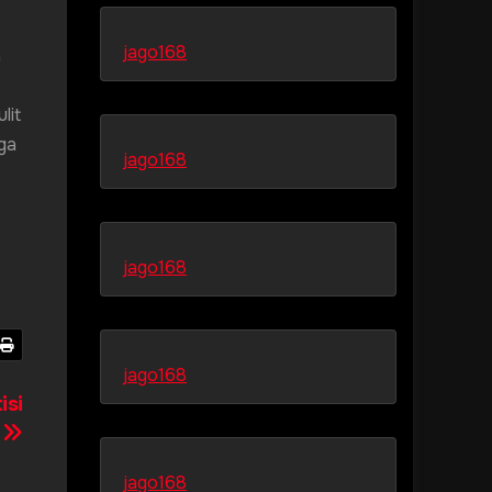
jago168
n
lit
ga
jago168
jago168
jago168
isi
u
jago168