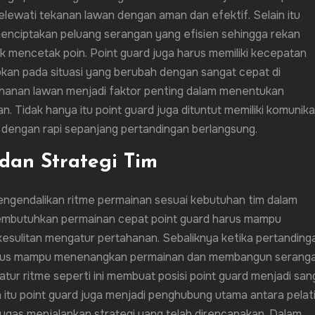
ewati tekanan lawan dengan aman dan efektif. Selain itu
menciptakan peluang serangan yang efisien sehingga rekan
k mencetak poin. Point guard juga harus memiliki kecepatan
apkan pada situasi yang berubah dengan sangat cepat di
anan lawan menjadi faktor penting dalam menentukan
 Tidak hanya itu point guard juga dituntut memiliki komunika
an dengan rapi sepanjang pertandingan berlangsung.
dan Strategi Tim
engendalikan ritme permainan sesuai kebutuhan tim dalam
 membutuhkan permainan cepat point guard harus mampu
sulitan mengatur pertahanan. Sebaliknya ketika pertanding
d harus mampu menenangkan permainan dan membangun serang
ur ritme seperti ini membuat posisi point guard menjadi san
n itu point guard juga menjadi penghubung utama antara pelat
ugas menjalankan strategi yang telah direncanakan. Dalam