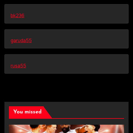
bk236
garuda55
rusa55
You missed