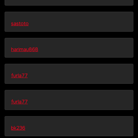
sastoto
harimau868
furla77
furla77
bk236