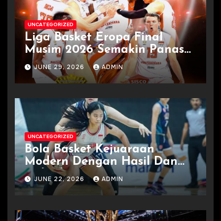
UNCATEGORIZED
Liga Basket Eropa Final
Musim 2026 Semakin Panas
Terkini
JUNE 29, 2026
ADMIN
UNCATEGORIZED
Bola Basket Kejuaraan
Modern Dengan Hasil Dan
Jadwal
JUNE 22, 2026
ADMIN