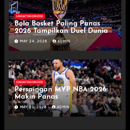
UNCATEGORIZED
Bola Basket Paling Panas
2026 Tampilkan Duel Dunia
MAY 24, 2026
ADMIN
UNCATEGORIZED
Persaingan MVP NBA 2026
Makin Panas
MAY 23, 2026
ADMIN