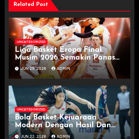
Related Post
UNCATEGORIZED
Liga Basket Eropa Final
Musim 2026 Semakin Panas
Terkini
JUN 29, 2026
ADMIN
UNCATEGORIZED
Bola Basket Kejuaraan
Modern Dengan Hasil Dan
Jadwal
JUN 22, 2026
ADMIN