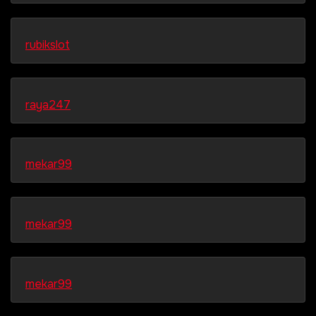
rubikslot
raya247
mekar99
mekar99
mekar99