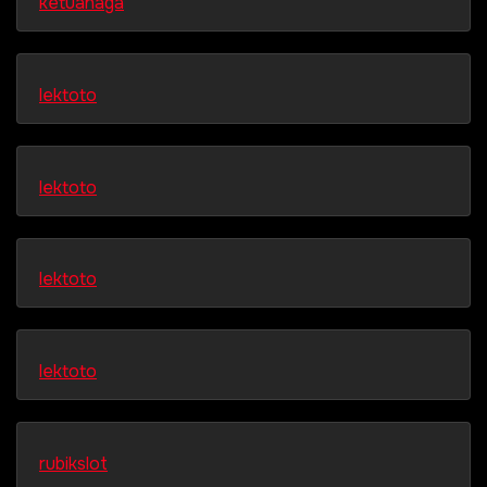
ketuanaga
lektoto
lektoto
lektoto
lektoto
rubikslot