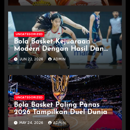
UNCATEGORIZED
Bola Basket Kejuaraan
Modern Dengan Hasil Dan
Jadwal
JUN 22, 2026
ADMIN
UNCATEGORIZED
Bola Basket Paling Panas
2026 Tampilkan Duel Dunia
MAY 24, 2026
ADMIN