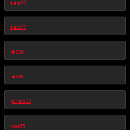
furla77
furla77
bk236
bk236
garuda55
rusa55