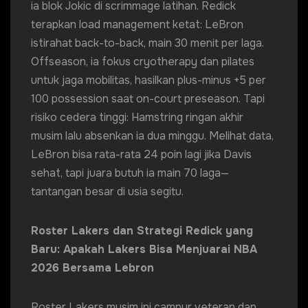
ia blok Jokic di scrimmage latihan. Redick
terapkan load management ketat: LeBron
istirahat back-to-back, main 30 menit per laga.
Offseason, ia fokus cryotherapy dan pilates
untuk jaga mobilitas, hasilkan plus-minus +5 per
100 possession saat on-court preseason. Tapi
risiko cedera tinggi: Hamstring ringan akhir
musim lalu absenkan ia dua minggu. Melihat data,
LeBron bisa rata-rata 24 poin lagi jika Davis
sehat, tapi juara butuh ia main 70 laga—
tantangan besar di usia segitu.
Roster Lakers dan Strategi Redick yang
Baru: Apakah Lakers Bisa Menjuarai NBA
2026 Bersama Lebron
Roster Lakers musim ini campur veteran dan