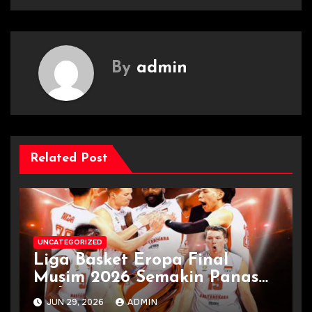
By
admin
Related Post
UNCATEGORIZED
Liga Basket Eropa Final
Musim 2026 Semakin Panas
Terkini
JUN 29, 2026
ADMIN