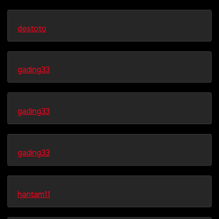
destoto
gading33
gading33
gading33
hantam11