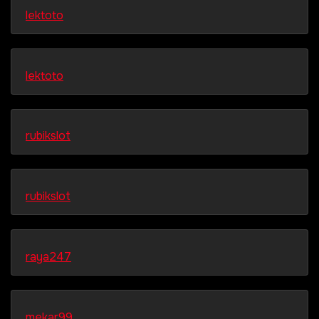
lektoto
lektoto
rubikslot
rubikslot
raya247
mekar99