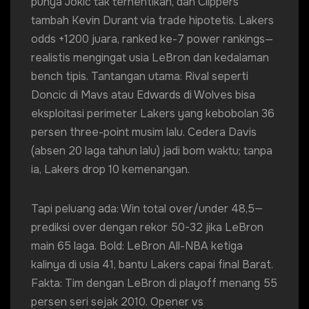
punya Jokic tak terhentikan, dan Clippers
tambah Kevin Durant via trade hipotetis. Lakers
odds +1200 juara, ranked ke-7 power rankings—
realistis mengingat usia LeBron dan kedalaman
bench tipis. Tantangan utama: Rival seperti
Doncic di Mavs atau Edwards di Wolves bisa
eksploitasi perimeter Lakers yang kebobolan 36
persen three-point musim lalu. Cedera Davis
(absen 20 laga tahun lalu) jadi bom waktu; tanpa
ia, Lakers drop 10 kemenangan.
Tapi peluang ada: Win total over/under 48,5—
prediksi over dengan rekor 50-32 jika LeBron
main 65 laga. Bold: LeBron All-NBA ketiga
kalinya di usia 41, bantu Lakers capai final Barat.
Fakta: Tim dengan LeBron di playoff menang 55
persen seri sejak 2010. Opener vs