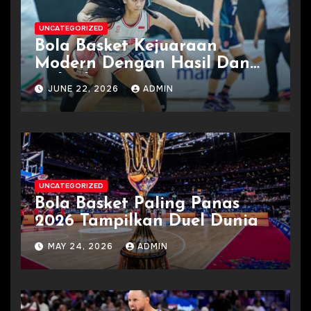
UNCATEGORIZED
Bola Basket Kejuaraan
Modern Dengan Hasil Dan
Jadwal
JUNE 22, 2026
ADMIN
UNCATEGORIZED
Bola Basket Paling Panas
2026 Tampilkan Duel Dunia
MAY 24, 2026
ADMIN