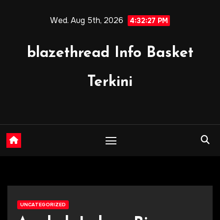
Skip
Wed. Aug 5th, 2026
to
4:32:28 PM
content
blazethread Info Basket
Terkini
UNCATEGORIZED