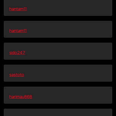
hantam11
hantam11
sido247
sastoto
harimau868