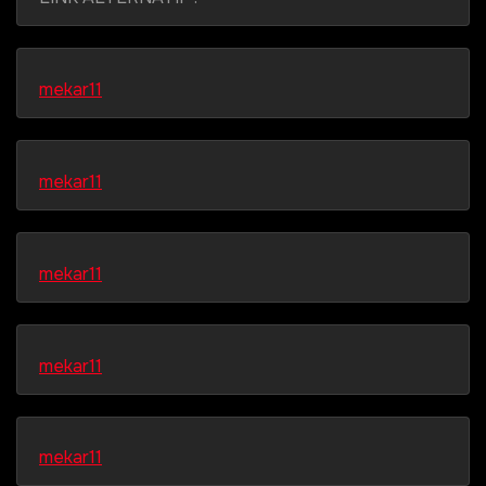
mekar11
mekar11
mekar11
mekar11
mekar11