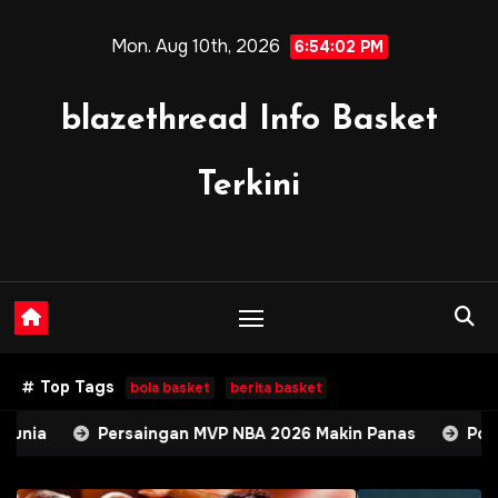
Skip
Mon. Aug 10th, 2026
to
6:54:04 PM
content
blazethread Info Basket
Terkini
Top Tags
bola basket
berita basket
 NBA 2026 Makin Panas
Point Guard Basket Penentu Ri