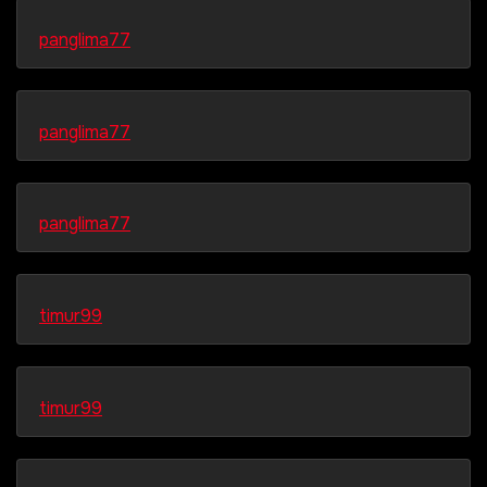
panglima77
panglima77
panglima77
timur99
timur99