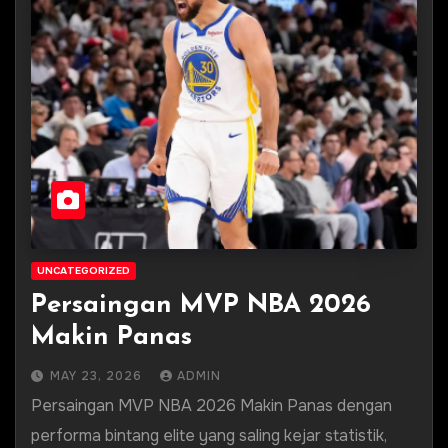
UNCATEGORIZED
Persaingan MVP NBA 2026
Makin Panas
MAY 23, 2026
ADMIN
Persaingan MVP NBA 2026 Makin Panas dengan
performa bintang elite yang saling kejar statistik,