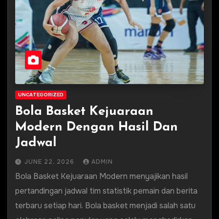
UNCATEGORIZED
Bola Basket Kejuaraan
Modern Dengan Hasil Dan
Jadwal
JUNE 22, 2026
ADMIN
Bola Basket Kejuaraan Modern menyajikan hasil
pertandingan jadwal tim statistik pemain dan berita
terbaru setiap hari. Bola basket menjadi salah satu