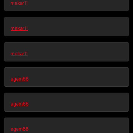
mekar11
mekar11
mekar11
agam66
agam66
agam66