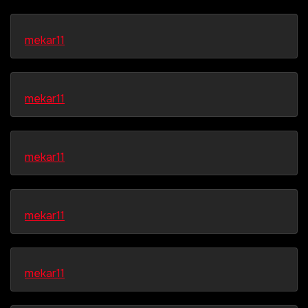
mekar11
mekar11
mekar11
mekar11
mekar11