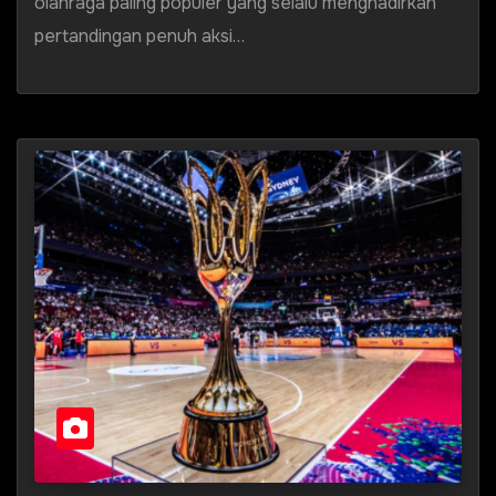
olahraga paling populer yang selalu menghadirkan
pertandingan penuh aksi…