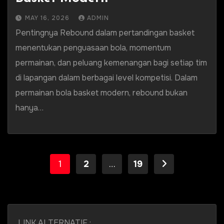
MAY 16, 2026
ADMIN
Pentingnya Rebound dalam pertandingan basket
menentukan penguasaan bola, momentum
permainan, dan peluang kemenangan bagi setiap tim
di lapangan dalam berbagai level kompetisi. Dalam
permainan bola basket modern, rebound bukan
hanya…
Posts
1
2
…
19
pagination
LINK ALTERNATIF :