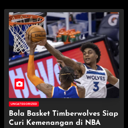
UNCATEGORIZED
Bola Basket Timberwolves Siap
Curi Kemenangan di NBA