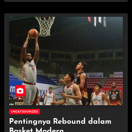
UNCATEGORIZED
Pentingnya Rebound dalam
Basket Modern