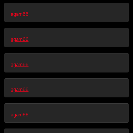
agam66
agam66
agam66
agam66
agam66