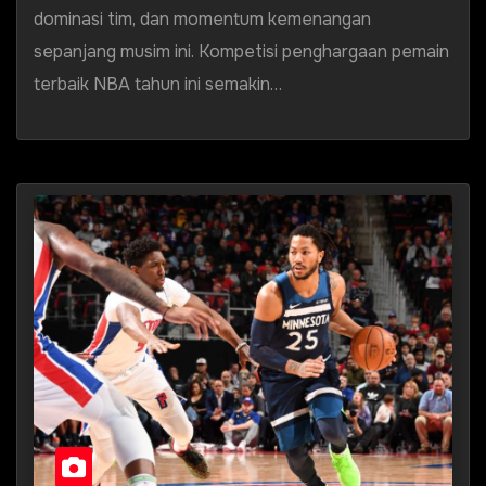
dominasi tim, dan momentum kemenangan
sepanjang musim ini. Kompetisi penghargaan pemain
terbaik NBA tahun ini semakin…