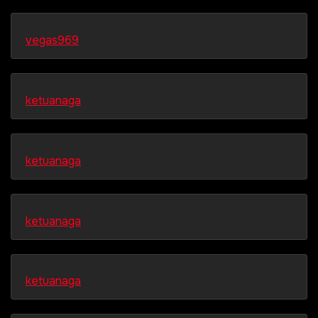
vegas969
ketuanaga
ketuanaga
ketuanaga
ketuanaga