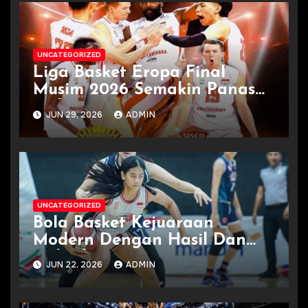
UNCATEGORIZED
Liga Basket Eropa Final
Musim 2026 Semakin Panas
Terkini
JUN 29, 2026
ADMIN
UNCATEGORIZED
Bola Basket Kejuaraan
Modern Dengan Hasil Dan
Jadwal
JUN 22, 2026
ADMIN