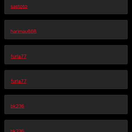
sastoto
harimau868
furla77
furla77
bk236
bk236