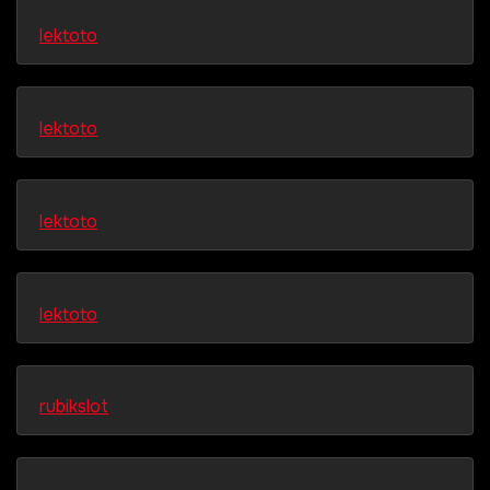
lektoto
lektoto
lektoto
lektoto
rubikslot