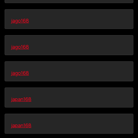
jago168
jago168
jago168
japan168
japan168