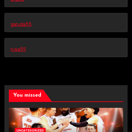
garuda55
rusa55
You missed
UNCATEGORIZED