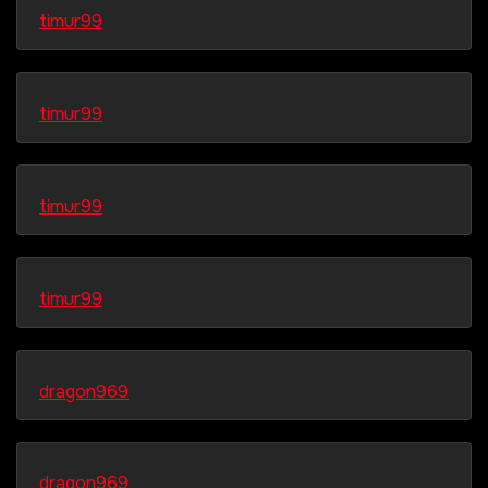
timur99
timur99
timur99
timur99
dragon969
dragon969