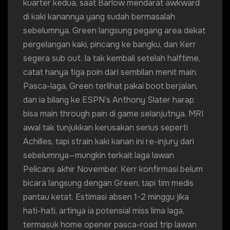
kuarter kedua, saat Barlow mendarat awkward
di kaki kanannya yang sudah bermasalah
sebelumnya. Green langsung pegang area dekat
pergelangan kaki, pincang ke bangku, dan Kerr
segera sub out. Ia tak kembali setelah halftime,
catat hanya tiga poin dari sembilan menit main.
Pasca-laga, Green terlihat pakai boot berjalan,
dan ia bilang ke ESPN’s Anthony Slater harap
bisa main through pain di game selanjutnya. MRI
awal tak tunjukkan kerusakan serius seperti
Achilles, tapi strain kaki kanan ini re-injury dari
sebelumnya—mungkin terkait laga lawan
Pelicans akhir November. Kerr konfirmasi belum
bicara langsung dengan Green, tapi tim medis
pantau ketat. Estimasi absen 1-2 minggu jika
hati-hati, artinya ia potensial miss lima laga,
termasuk home opener pasca-road trip lawan