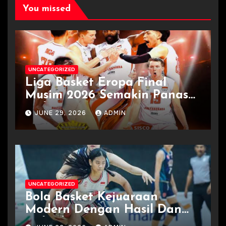
You missed
UNCATEGORIZED
Liga Basket Eropa Final
Musim 2026 Semakin Panas
Terkini
JUNE 29, 2026
ADMIN
UNCATEGORIZED
Bola Basket Kejuaraan
Modern Dengan Hasil Dan
Jadwal