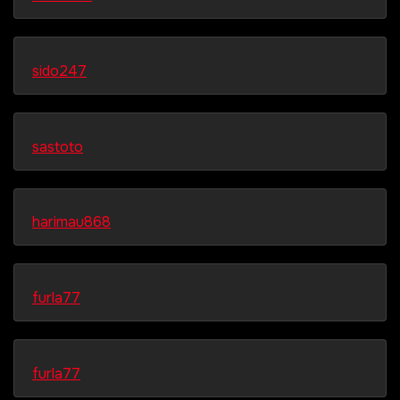
sido247
sastoto
harimau868
furla77
furla77