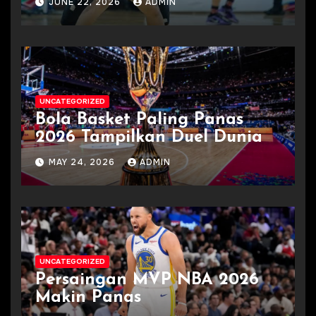
JUNE 22, 2026
ADMIN
UNCATEGORIZED
Bola Basket Paling Panas
2026 Tampilkan Duel Dunia
MAY 24, 2026
ADMIN
UNCATEGORIZED
Persaingan MVP NBA 2026
Makin Panas