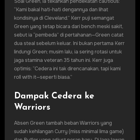
Soal Green, ia tekankan pendekatan cautious:
“Kami bakal hati-hati dengannya dan lihat
kondisinya di Cleveland.” Kerr puji semangat
Green yang tetap bicara dari bench meski sakit,
sebut ia “pembeda” di pertahanan—Green catat
dua steal sebelum keluar. Ini bukan pertama Kerr
lindungi Green; musim lalu, ia sering rotasi untuk
jaga stamina veteran 35 tahun ini. Kerr juga
optimis: “Cedera ini tak direncanakan, tapi kami
roll with it—seperti biasa.”
Dampak Cedera ke
Warriors
Absen Green tambah beban Warriors yang
sudah kehilangan Curry (miss minimal lima game)
dan Butler yang adjust peran baru. Di laga lawan