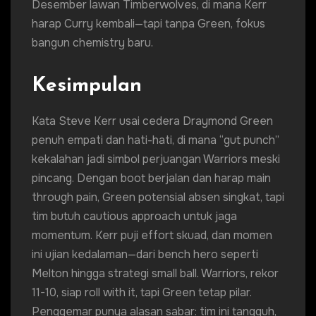
Desember lawan Timberwolves, di mana Kerr
harap Curry kembali—tapi tanpa Green, fokus
bangun chemistry baru.
Kesimpulan
Kata Steve Kerr usai cedera Draymond Green
penuh empati dan hati-hati, di mana “gut punch”
kekalahan jadi simbol perjuangan Warriors meski
pincang. Dengan boot berjalan dan harap main
through pain, Green potensial absen singkat, tapi
tim butuh cautious approach untuk jaga
momentum. Kerr puji effort skuad, dan momen
ini ujian kedalaman—dari bench hero seperti
Melton hingga strategi small ball. Warriors, rekor
11-10, siap roll with it, tapi Green tetap pilar.
Penggemar punya alasan sabar: tim ini tangguh,