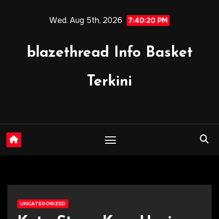
Skip
Wed. Aug 5th, 2026
to
7:40:22 PM
content
blazethread Info Basket
Terkini
UNCATEGORIZED