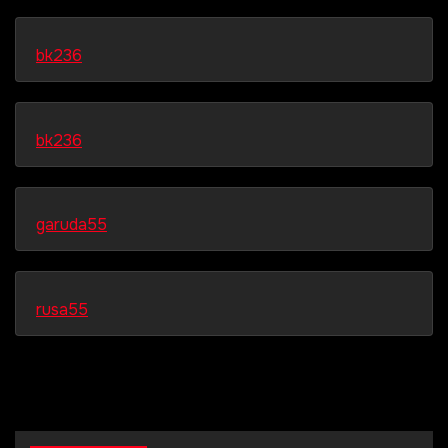
bk236
bk236
garuda55
rusa55