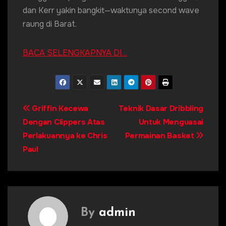
dan Kerr yakin bangkit—waktunya second wave
raung di Barat.
BACA SELENGKAPNYA DI…
Post
Griffin Kecewa
Teknik Dasar Dribbling
Dengan Clippers Atas
Untuk Menguasai
navigation
Perlakuannya ke Chris
Permainan Basket
Paul
By
admin