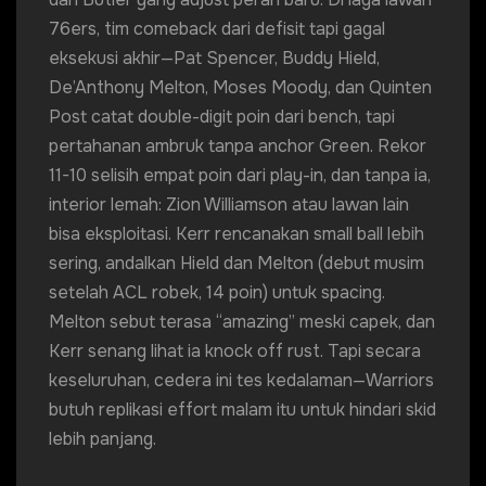
76ers, tim comeback dari defisit tapi gagal
eksekusi akhir—Pat Spencer, Buddy Hield,
De’Anthony Melton, Moses Moody, dan Quinten
Post catat double-digit poin dari bench, tapi
pertahanan ambruk tanpa anchor Green. Rekor
11-10 selisih empat poin dari play-in, dan tanpa ia,
interior lemah: Zion Williamson atau lawan lain
bisa eksploitasi. Kerr rencanakan small ball lebih
sering, andalkan Hield dan Melton (debut musim
setelah ACL robek, 14 poin) untuk spacing.
Melton sebut terasa “amazing” meski capek, dan
Kerr senang lihat ia knock off rust. Tapi secara
keseluruhan, cedera ini tes kedalaman—Warriors
butuh replikasi effort malam itu untuk hindari skid
lebih panjang.