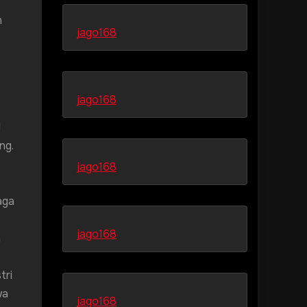
n
jago168
jago168
l
ng.
jago168
aga
jago168
a
tri
wa
jago168