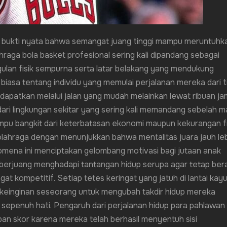
adi bukti nyata bahwa semangat juang tinggi mampu meruntuhk
hraga bola basket profesional sering kali dipandang sebagai
ulan fisik sempurna serta latar belakang yang mendukung
iasa tentang individu yang memulai perjalanan mereka dari ti
 didapatkan melalui jalan yang mudah melainkan lewat ribuan ja
 dari lingkungan sekitar yang sering kali memandang sebelah m
pu bangkit dari keterbatasan ekonomi maupun kekurangan fi
olahraga dengan menunjukkan bahwa mentalitas juara jauh le
omena ini menciptakan gelombang motivasi bagi jutaan anak
 berjuang menghadapi tantangan hidup serupa agar tetap ber
at kompetitif. Setiap tetes keringat yang jatuh di lantai kay
a keinginan seseorang untuk mengubah takdir hidup mereka
 sepenuh hati. Pengaruh dari perjalanan hidup para pahlawan
apan skor karena mereka telah berhasil menyentuh sisi