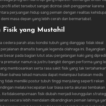
profil atlet tersebut sangat dicintai oleh penggemar karena
antara perjuangan hidup sang pemain dengan realitas kehidup
 demi masa depan yang lebih cerah dan bermartabat.
Fisik yang Mustahil
a cedera parah atau kondisi tubuh yang dianggap tidak ideal
i perjalanan dramatis banyak legenda olahraga ini. Bayangkan
i besar pada bagian lutut atau pergelangan kaki yang dipredi
ra prematur namun ia justru bangkit dengan performa yang le
 yang membosankan serta rasa sakit fisik yang tak tertahanka
uktikan bahwa tekad manusia dapat melampaui batasan medis
g tidak memiliki postur tubuh tinggi menjulang seperti rekan
ingan melalui kecepatan luar biasa serta akurasi tembakan
. Ketidaksempurnaan fisik diubah menjadi keunggulan strateg
mainan secara lebih mendalam dibandingkan pemain lainnya ya