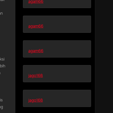
agam66
an
agam66
agam66
ksi
bih
n
jago168
is
jago168
ng