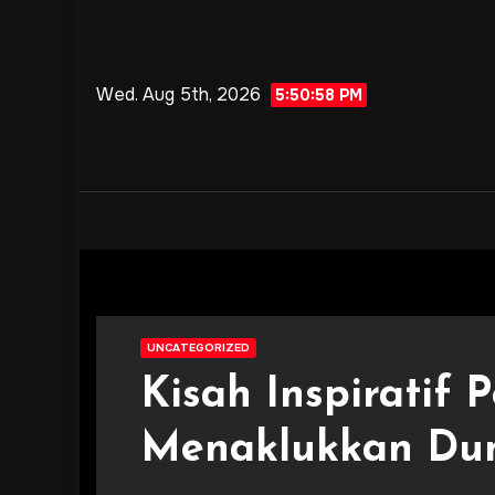
Skip
to
content
Wed. Aug 5th, 2026
5:50:59 PM
UNCATEGORIZED
Kisah Inspiratif
Menaklukkan Du