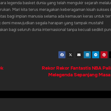
ra legenda basket dunia yang telah mengukir sejarah melalu
ukan. Mari kita terus merayakan keberagaman kisah sukses i
atas bagi impian manusia selama ada kemauan keras untuk te
ik demi mewujudkan segala harapan yang tampak mustahil
 bagi seluruh dunia internasional tanpa kecuali sedikit pun
uk
Rekor Rekor Fantastis NBA Pal
Melegenda Sepanjang Mas