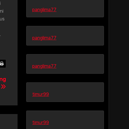
i
panglima77
ni
rus
.
panglima77
panglima77
ing
a
timur99
timur99