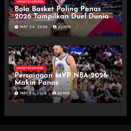
UNCATEGORIZED
Bola Basket Paling Panas
2026 Tampilkan Duel Dunia
MAY 24, 2026
ADMIN
UNCATEGORIZED
Persaingan MVP NBA 2026
Makin Panas
MAY 23, 2026
ADMIN