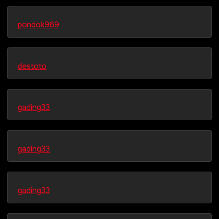
pondok969
destoto
gading33
gading33
gading33