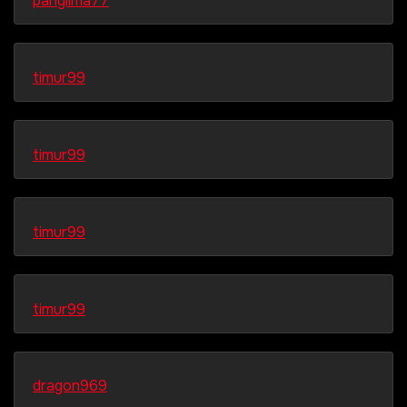
panglima77
timur99
timur99
timur99
timur99
dragon969