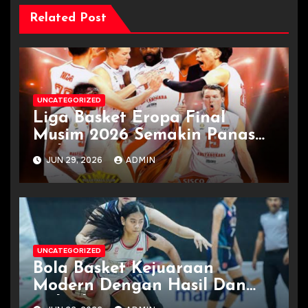
Related Post
UNCATEGORIZED
Liga Basket Eropa Final
Musim 2026 Semakin Panas
Terkini
JUN 29, 2026
ADMIN
UNCATEGORIZED
Bola Basket Kejuaraan
Modern Dengan Hasil Dan
Jadwal