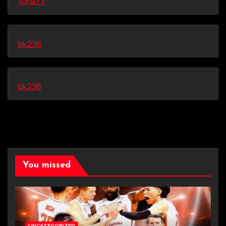
furla77
bk236
bk236
You missed
UNCATEGORIZED