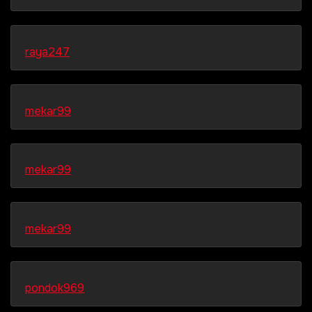
raya247
mekar99
mekar99
mekar99
pondok969