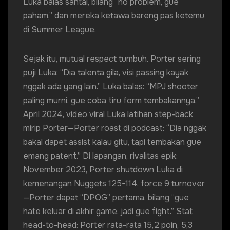
Luka balas santai, bilang “no problem, gue
paham,” dan mereka ketawa bareng pas ketemu
di Summer League.
Sejak itu, mutual respect tumbuh. Porter sering
puji Luka: “Dia talenta gila, visi passing kayak
nggak ada yang lain.” Luka balas: “MPJ shooter
paling murni, gue coba tiru form tembakannya.”
April 2024, video viral Luka latihan step-back
mirip Porter—Porter roast di podcast: “Dia nggak
bakal dapet assist kalau gitu, tapi tembakan gue
emang patent.” Di lapangan, rivalitas epik:
November 2023, Porter shutdown Luka di
kemenangan Nuggets 125-114, force 9 turnover
—Porter dapat “DPOG” pertama, bilang “gue
hate keluar di akhir game, jadi gue fight.” Stat
head-to-head: Porter rata-rata 15,2 poin, 5,3