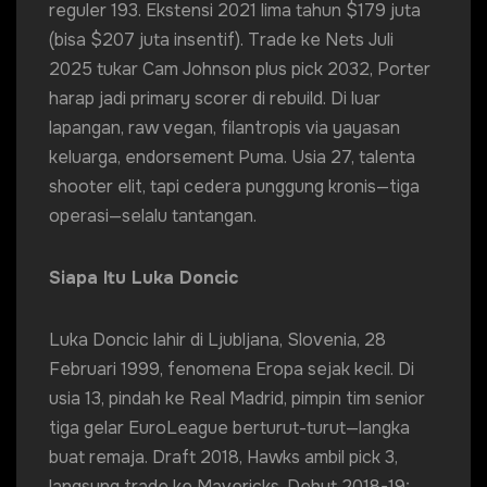
reguler 193. Ekstensi 2021 lima tahun $179 juta
(bisa $207 juta insentif). Trade ke Nets Juli
2025 tukar Cam Johnson plus pick 2032, Porter
harap jadi primary scorer di rebuild. Di luar
lapangan, raw vegan, filantropis via yayasan
keluarga, endorsement Puma. Usia 27, talenta
shooter elit, tapi cedera punggung kronis—tiga
operasi—selalu tantangan.
Siapa Itu Luka Doncic
Luka Doncic lahir di Ljubljana, Slovenia, 28
Februari 1999, fenomena Eropa sejak kecil. Di
usia 13, pindah ke Real Madrid, pimpin tim senior
tiga gelar EuroLeague berturut-turut—langka
buat remaja. Draft 2018, Hawks ambil pick 3,
langsung trade ke Mavericks. Debut 2018-19: