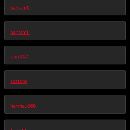
hantam11
hantam11
sido247
sastoto
harimau868