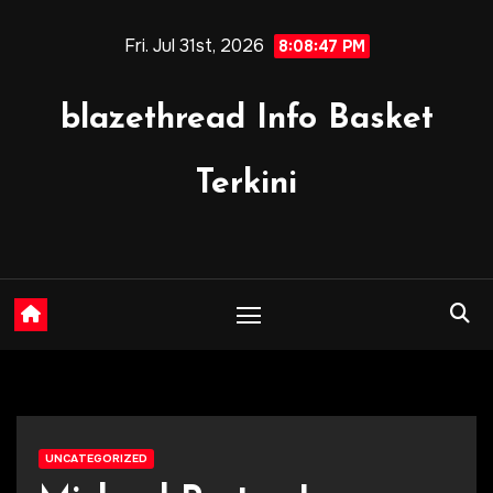
Skip
Fri. Jul 31st, 2026
to
8:08:49 PM
content
blazethread Info Basket
Terkini
UNCATEGORIZED