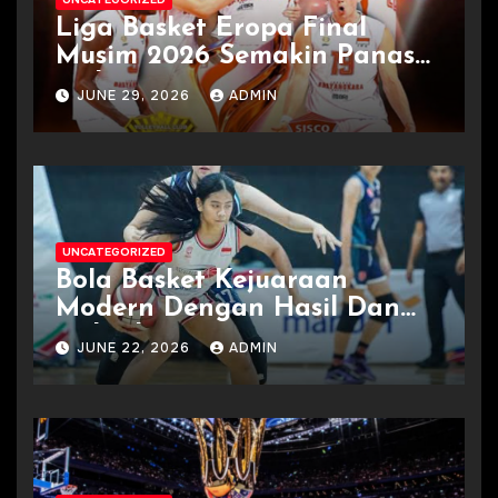
Liga Basket Eropa Final
Musim 2026 Semakin Panas
Terkini
JUNE 29, 2026
ADMIN
UNCATEGORIZED
Bola Basket Kejuaraan
Modern Dengan Hasil Dan
Jadwal
JUNE 22, 2026
ADMIN