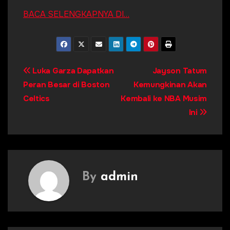
BACA SELENGKAPNYA DI…
Post
Luka Garza Dapatkan
Jayson Tatum
Peran Besar di Boston
Kemungkinan Akan
navigation
Celtics
Kembali ke NBA Musim
Ini
By
admin