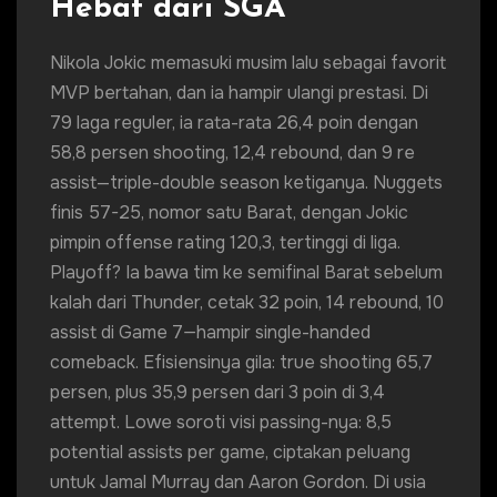
Hebat dari SGA
Nikola Jokic memasuki musim lalu sebagai favorit
MVP bertahan, dan ia hampir ulangi prestasi. Di
79 laga reguler, ia rata-rata 26,4 poin dengan
58,8 persen shooting, 12,4 rebound, dan 9 re
assist—triple-double season ketiganya. Nuggets
finis 57-25, nomor satu Barat, dengan Jokic
pimpin offense rating 120,3, tertinggi di liga.
Playoff? Ia bawa tim ke semifinal Barat sebelum
kalah dari Thunder, cetak 32 poin, 14 rebound, 10
assist di Game 7—hampir single-handed
comeback. Efisiensinya gila: true shooting 65,7
persen, plus 35,9 persen dari 3 poin di 3,4
attempt. Lowe soroti visi passing-nya: 8,5
potential assists per game, ciptakan peluang
untuk Jamal Murray dan Aaron Gordon. Di usia