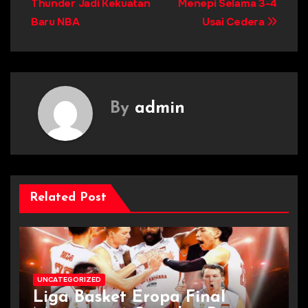
Thunder Jadi Kekuatan
Menepi Selama 3-4
navigation
Baru NBA
Usai Cedera
By
admin
Related Post
UNCATEGORIZED
Liga Basket Eropa Final