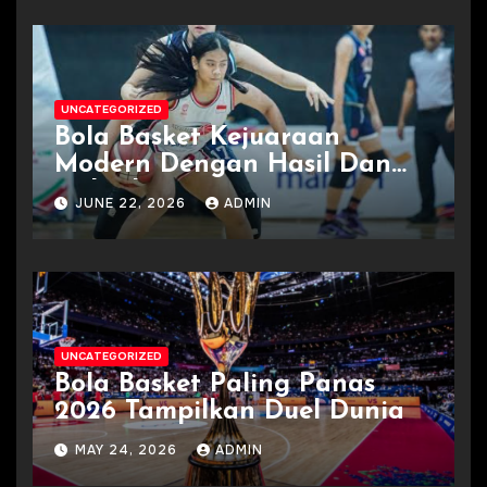
UNCATEGORIZED
Bola Basket Kejuaraan
Modern Dengan Hasil Dan
Jadwal
JUNE 22, 2026
ADMIN
UNCATEGORIZED
Bola Basket Paling Panas
2026 Tampilkan Duel Dunia
MAY 24, 2026
ADMIN