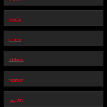
lektoto
lektoto
rubikslot
rubikslot
raya247