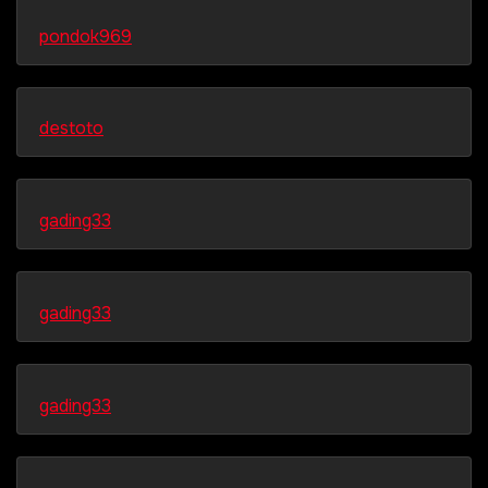
pondok969
destoto
gading33
gading33
gading33