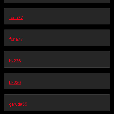
furla77
furla77
bk236
bk236
garuda55