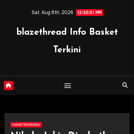
Skip
Sat. Aug 8th, 2026
to
12:30:52 PM
content
blazethread Info Basket
Terkini
UNCATEGORIZED