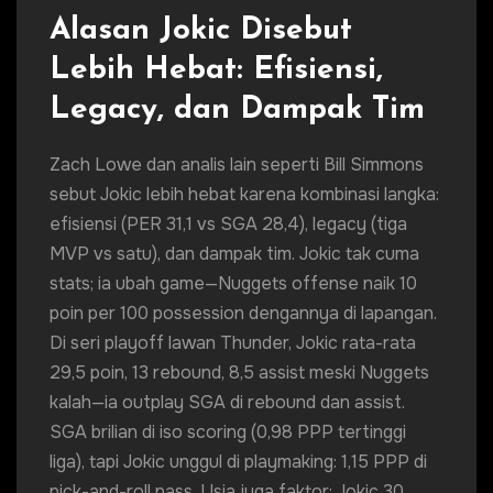
Alasan Jokic Disebut
Lebih Hebat: Efisiensi,
Legacy, dan Dampak Tim
Zach Lowe dan analis lain seperti Bill Simmons
sebut Jokic lebih hebat karena kombinasi langka:
efisiensi (PER 31,1 vs SGA 28,4), legacy (tiga
MVP vs satu), dan dampak tim. Jokic tak cuma
stats; ia ubah game—Nuggets offense naik 10
poin per 100 possession dengannya di lapangan.
Di seri playoff lawan Thunder, Jokic rata-rata
29,5 poin, 13 rebound, 8,5 assist meski Nuggets
kalah—ia outplay SGA di rebound dan assist.
SGA brilian di iso scoring (0,98 PPP tertinggi
liga), tapi Jokic unggul di playmaking: 1,15 PPP di
pick-and-roll pass. Usia juga faktor: Jokic 30,