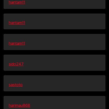
hantam11
hantam11
hantam11
sido247
sastoto
harimau868