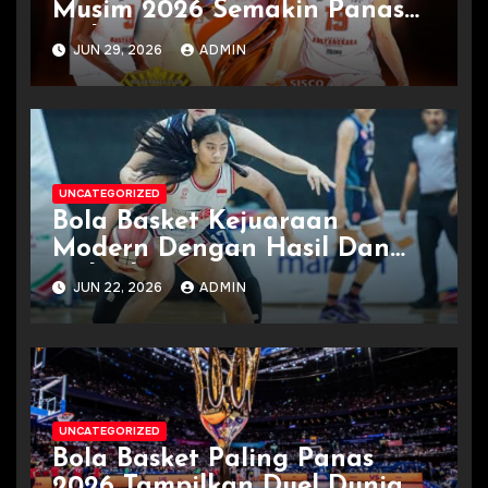
Musim 2026 Semakin Panas
Terkini
JUN 29, 2026
ADMIN
UNCATEGORIZED
Bola Basket Kejuaraan
Modern Dengan Hasil Dan
Jadwal
JUN 22, 2026
ADMIN
UNCATEGORIZED
Bola Basket Paling Panas
2026 Tampilkan Duel Dunia