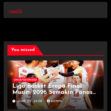
rusa55
You missed
UNCATEGORIZED
Liga Basket Eropa Final
Musim 2026 Semakin Panas
Terkini
JUNE 29, 2026
ADMIN