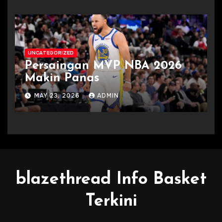
UNCATEGORIZED
Persaingan MVP NBA 2026
Makin Panas
MAY 23, 2026
ADMIN
blazethread Info Basket
Terkini