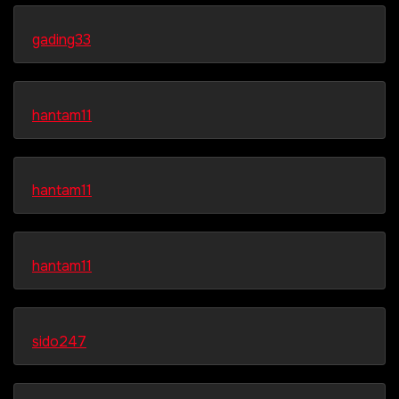
gading33
hantam11
hantam11
hantam11
sido247