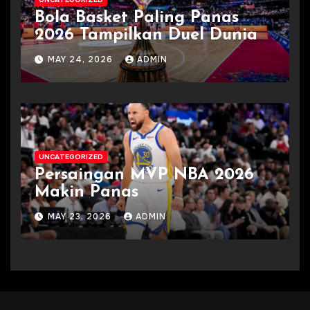
Bola Basket Paling Panas
2026 Tampilkan Duel Dunia
MAY 24, 2026
ADMIN
UNCATEGORIZED
Persaingan MVP NBA 2026
Makin Panas
MAY 23, 2026
ADMIN