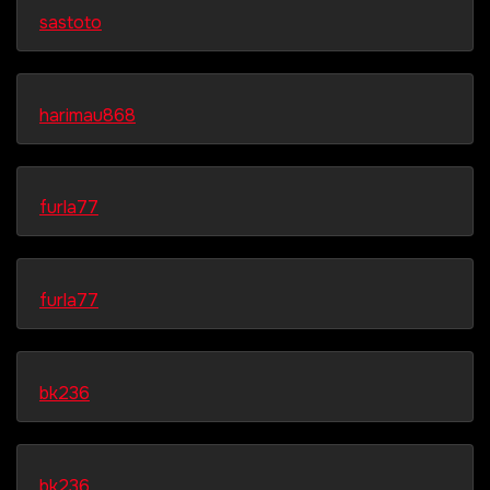
sastoto
harimau868
furla77
furla77
bk236
bk236