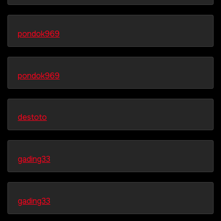
pondok969
pondok969
destoto
gading33
gading33