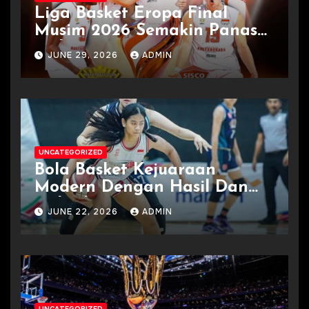
Liga Basket Eropa Final
Musim 2026 Semakin Panas
Terkini
JUNE 29, 2026
ADMIN
UNCATEGORIZED
Bola Basket Kejuaraan
Modern Dengan Hasil Dan
Jadwal
JUNE 22, 2026
ADMIN
UNCATEGORIZED