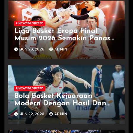
UNCATEGORIZED
Liga Basket Eropa Final
Musim 2026 Semakin Panas
Terkini
JUN 29, 2026
ADMIN
UNCATEGORIZED
Bola Basket Kejuaraan
Modern Dengan Hasil Dan
Jadwal
JUN 22, 2026
ADMIN