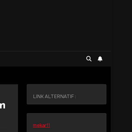
LINK ALTERNATIF :
n
mekar11