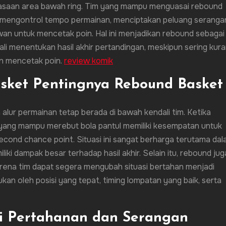
guasaan area bawah ring. Tim yang mampu menguasai rebound
uk mengontrol tempo permainan, menciptakan peluang seranga
n untuk mencetak poin. Hal ini menjadikan rebound sebagai
ali menentukan hasil akhir pertandingan, meskipun sering kur
n mencetak poin.
review komik
sket Pentingnya Rebound Basket
alur permainan tetap berada di bawah kendali tim. Ketika
 yang mampu merebut bola pantul memiliki kesempatan untuk
cond chance point. Situasi ini sangat berharga terutama da
iki dampak besar terhadap hasil akhir. Selain itu, rebound jug
ena tim dapat segera mengubah situasi bertahan menjadi
an oleh posisi yang tepat, timing lompatan yang baik, serta
i Pertahanan dan Serangan