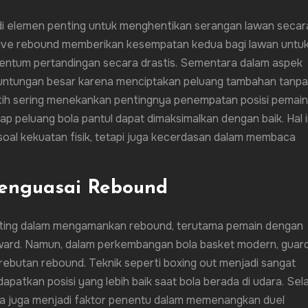
di elemen penting untuk menghentikan serangan lawan secar
sive rebound memberikan kesempatan kedua bagi lawan untu
ntum pertandingan secara drastis. Sementara dalam aspek
untungan besar karena menciptakan peluang tambahan tanpa
tih sering menekankan pentingnya penempatan posisi pemain
 peluang bola pantul dapat dimaksimalkan dengan baik. Hal i
al kekuatan fisik, tetapi juga kecerdasan dalam membaca
enguasai Rebound
enting dalam mengamankan rebound, terutama pemain dengan
rward. Namun, dalam perkembangan bola basket modern, guar
rebutan rebound. Teknik seperti boxing out menjadi sangat
atkan posisi yang lebih baik saat bola berada di udara. Sela
a juga menjadi faktor penentu dalam memenangkan duel