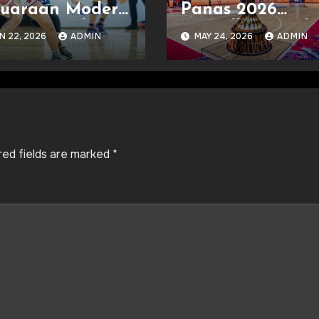
juaraan Modern
Panas 2026
ngan Hasil Dan
Tampilkan Duel
N 22, 2026
ADMIN
MAY 24, 2026
ADMIN
dwal
Dunia
red fields are marked
*