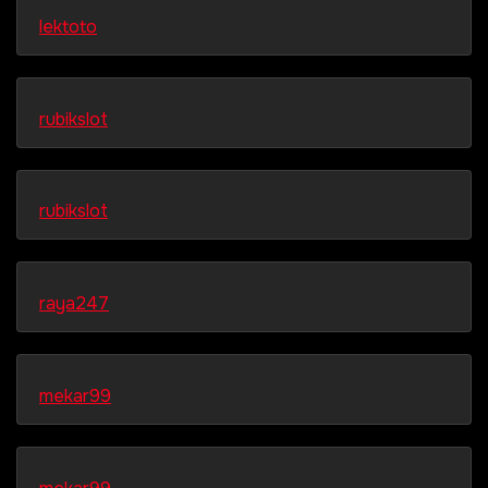
lektoto
rubikslot
rubikslot
raya247
mekar99