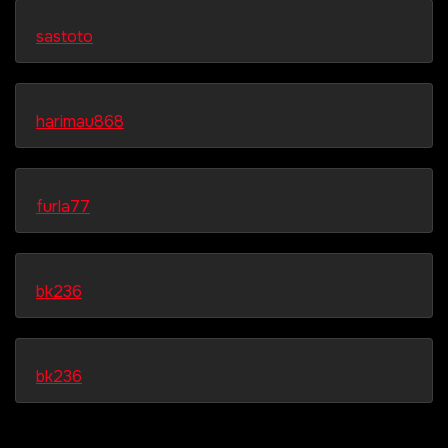
sastoto
harimau868
furla77
bk236
bk236