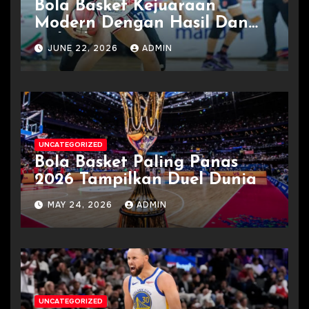
Bola Basket Kejuaraan
Modern Dengan Hasil Dan
Jadwal
JUNE 22, 2026
ADMIN
UNCATEGORIZED
Bola Basket Paling Panas
2026 Tampilkan Duel Dunia
MAY 24, 2026
ADMIN
UNCATEGORIZED