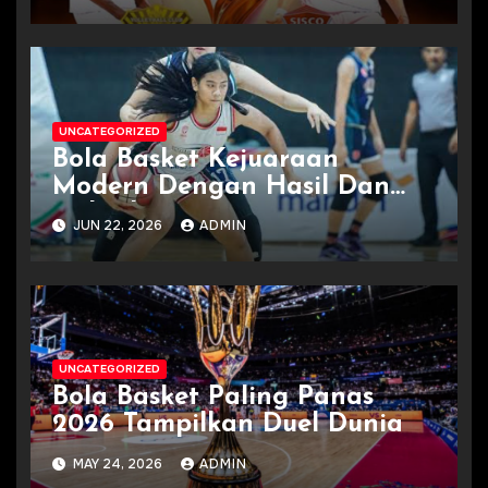
UNCATEGORIZED
Bola Basket Kejuaraan
Modern Dengan Hasil Dan
Jadwal
JUN 22, 2026
ADMIN
UNCATEGORIZED
Bola Basket Paling Panas
2026 Tampilkan Duel Dunia
MAY 24, 2026
ADMIN