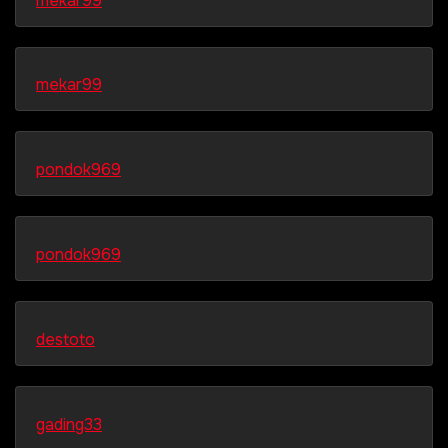
mekar99
mekar99
pondok969
pondok969
destoto
gading33