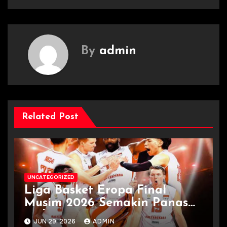
By
admin
Related Post
UNCATEGORIZED
Liga Basket Eropa Final
Musim 2026 Semakin Panas
Terkini
JUN 29, 2026
ADMIN