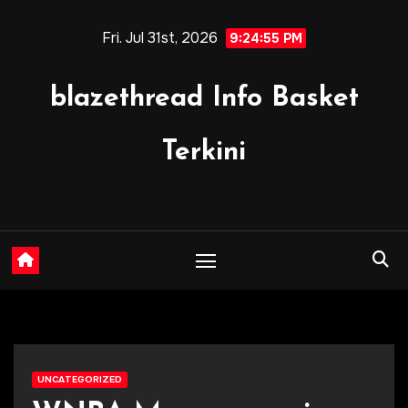
Skip
Fri. Jul 31st, 2026
to
9:24:56 PM
content
blazethread Info Basket
Terkini
UNCATEGORIZED