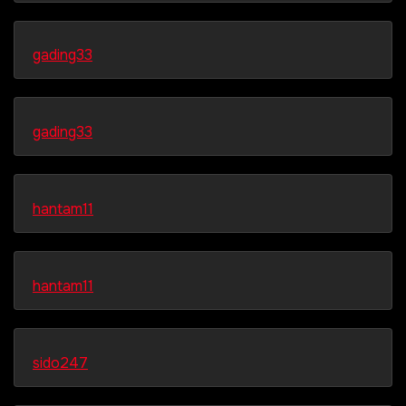
gading33
gading33
hantam11
hantam11
sido247